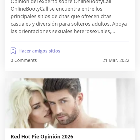
Opinión del experto sobre OnlineBootyCall
OnlineBootyCall se encuentra entre los
principales sitios de citas que ofrecen citas
casuales y diversión para solteros adultos. Apoya
las orientaciones sexuales heterosexuales,
lesbianas y gays. Su éxito depende de los usuarios
cachondos que marchan interesados en la
Hacer amigos sitios
diversión casual sin ataduras. Si revisas la
0 Comments
21 Mar, 2022
plataforma, descubrirás que las personas no
están buscando relaciones serias....
Red Hot Pie Opinión 2026