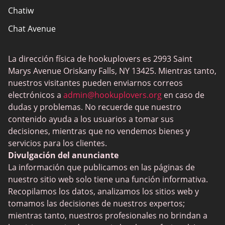
Chatiw
Chat Avenue
Mingle2
La dirección física de hookuplovers es 2993 Saint
Flingster
Marys Avenue Oriskany Falls, NY 13425. Mientras tanto,
BlackPeopleMeet
nuestros visitantes pueden enviarnos correos
electrónicos a
admin@hookuplovers.org
en caso de
Wireclub
dudas y problemas. No recuerde que nuestro
Feabie.com
contenido ayuda a los usuarios a tomar sus
decisiones, mientras que no vendemos bienes y
Biggercity
servicios para los clientes.
Fap CEO
Divulgación del anunciante
La información que publicamos en las páginas de
Shagle
nuestro sitio web solo tiene una función informativa.
Spdate
Recopilamos los datos, analizamos los sitios web y
tomamos las decisiones de nuestros expertos;
eHarmony
mientras tanto, nuestros profesionales no brindan a