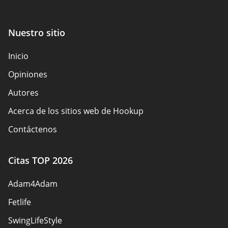
Nuestro sitio
Inicio
Opiniones
Autores
Acerca de los sitios web de Hookup
Contáctenos
Reglas de seguridad
Citas TOP 2026
Convertirse en socio
Adam4Adam
Mapa del sitio
Fetlife
SwingLifeStyle