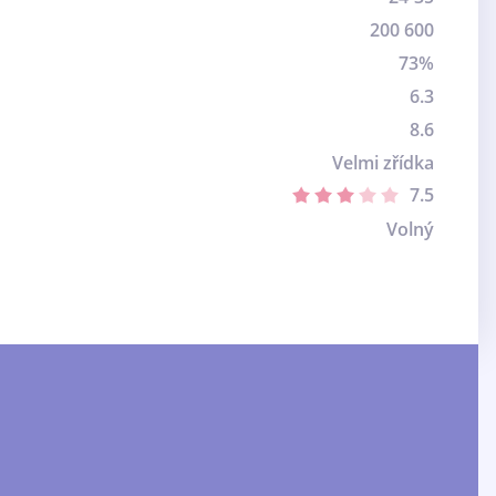
200 600
73%
6.3
8.6
Velmi zřídka
7.5
Volný