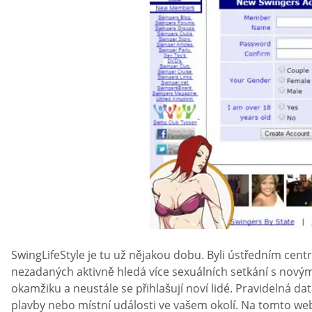
SwingLifeStyle je tu už nějakou dobu. Byli ústředním cent
nezadaných aktivně hledá více sexuálních setkání s novými 
okamžiku a neustále se přihlašují noví lidé. Pravidelná d
plavby nebo místní události ve vašem okolí. Na tomto webu