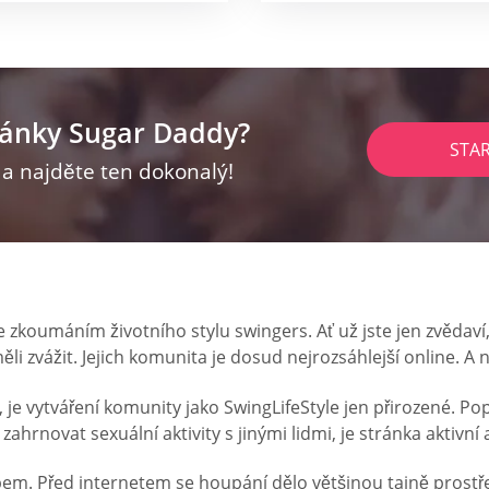
ránky Sugar Daddy?
STA
z a najděte ten dokonalý!
e zkoumáním životního stylu swingers. Ať už jste jen zvědaví
ěli zvážit. Jejich komunita je dosud nejrozsáhlejší online. A 
, je vytváření komunity jako SwingLifeStyle jen přirozené. P
hrnovat sexuální aktivity s jinými lidmi, je stránka aktivní
ebem. Před internetem se houpání dělo většinou tajně pros