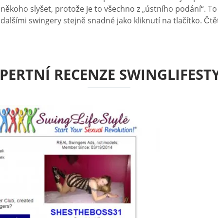
 někoho slyšet, protože je to všechno z „ústního podání“. To
s dalšími swingery stejně snadné jako kliknutí na tlačítko. Č
PERTNÍ RECENZE SWINGLIFEST