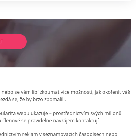
RT
, nebo se vám líbí zkoumat více možností, jak okořenit váš
nezdá se, že by brzo zpomalili.
opularita webu ukazuje – prostřednictvím svých milionů
 a členové se pravidelně navzájem kontaktují.
třednictvím reklam v seznamovacích časopisech nebo