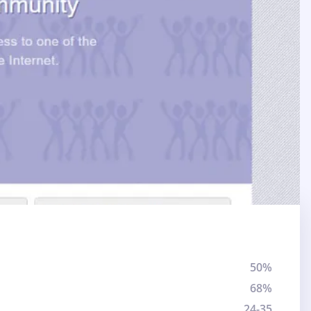
50%
68%
24-35