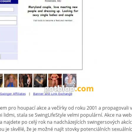
rem pro houpací akce a večírky od roku 2001 a propagovali v
lidmi, stala se SwingLifeStyle velmi populární. Akce na webu
ata najdete po celý rok na nadcházejících swingersových akcí
 je skvělé, že je možné najít stovky potenciálních sexuálníc