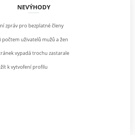
NEVÝHODY
ní zpráv pro bezplatné členy
zi počtem uživatelů mužů a žen
ránek vypadá trochu zastarale
ít k vytvoření profilu