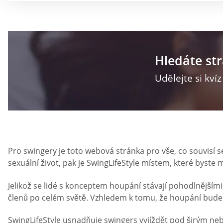
Hledáte st
Udělejte si kví
Pro swingery je toto webová stránka pro vše, co souvisí s
sexuální život, pak je SwingLifeStyle místem, které byste m
Jelikož se lidé s konceptem houpání stávají pohodlnějšími
členů po celém světě. Vzhledem k tomu, že houpání bude za
SwingLifeStyle usnadňuje swingers vyjíždět pod širým n