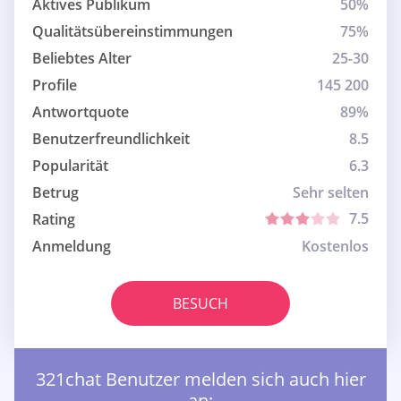
Aktives Publikum
50%
Qualitätsübereinstimmungen
75%
Beliebtes Alter
25-30
Profile
145 200
Antwortquote
89%
Benutzerfreundlichkeit
8.5
Popularität
6.3
Betrug
Sehr selten
7.5
Rating
Anmeldung
Kostenlos
BESUCH
321chat Benutzer melden sich auch hier
an: