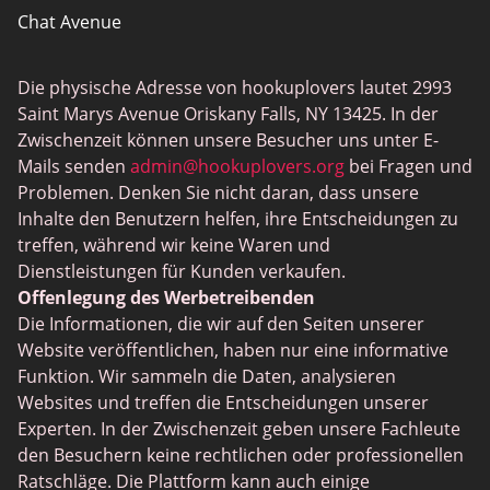
Chat Avenue
Mingle2
Die physische Adresse von hookuplovers lautet 2993
Flingster
Saint Marys Avenue Oriskany Falls, NY 13425. In der
BlackPeopleMeet
Zwischenzeit können unsere Besucher uns unter E-
Mails senden
admin@hookuplovers.org
bei Fragen und
Wireclub
Problemen. Denken Sie nicht daran, dass unsere
Feabie.com
Inhalte den Benutzern helfen, ihre Entscheidungen zu
treffen, während wir keine Waren und
Biggercity
Dienstleistungen für Kunden verkaufen.
Fap CEO
Offenlegung des Werbetreibenden
Die Informationen, die wir auf den Seiten unserer
Shagle
Website veröffentlichen, haben nur eine informative
Spdate
Funktion. Wir sammeln die Daten, analysieren
Websites und treffen die Entscheidungen unserer
eHarmony
Experten. In der Zwischenzeit geben unsere Fachleute
LGBT Dating
den Besuchern keine rechtlichen oder professionellen
Ratschläge. Die Plattform kann auch einige