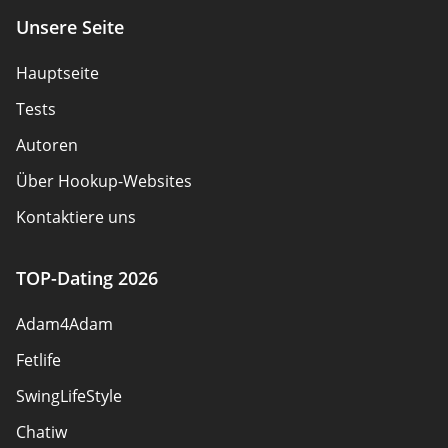
Unsere Seite
Hauptseite
Tests
Autoren
Über Hookup-Websites
Kontaktiere uns
Sicherheitsregeln
TOP-Dating 2026
Warum Partner werden
Adam4Adam
Sitemap
Fetlife
SwingLifeStyle
Chatiw