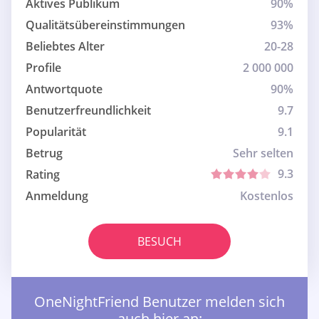
Aktives Publikum
90%
Qualitätsübereinstimmungen
93%
Beliebtes Alter
20-28
Profile
2 000 000
Antwortquote
90%
Benutzerfreundlichkeit
9.7
Popularität
9.1
Betrug
Sehr selten
9.3
Rating
Anmeldung
Kostenlos
BESUCH
OneNightFriend Benutzer melden sich
auch hier an: