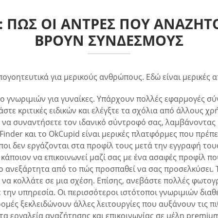
: ΠΏΣ ΟΙ ΆΝΤΡΕΣ ΠΟΥ ΑΝΑΖΗ
ΒΡΟΥΝ ΣΥΝΔΈΣΜΟΥΣ
ογοητευτικά για μερικούς ανθρώπους. Εδώ είναι μερικές α
 γνωριμιών για γυναίκες. Υπάρχουν πολλές εφαρμογές σύν
άστε κριτικές ειδικών και ελέγξτε τα σχόλια από άλλους χ
 να συναντήσετε τον ιδανικό σύντροφό σας, λαμβάνοντας υ
nd Finder και το OkCupid είναι μερικές πλατφόρμες που πρέπε
ποι δεν εργάζονται στα προφίλ τους μετά την εγγραφή του
κάποιον να επικοινωνεί μαζί σας με ένα ασαφές προφίλ που
ο ανεξάρτητα από το πώς προσπαθεί να σας προσελκύσει. 
 να κολλάτε σε μια σχέση. Επίσης, ανεβάστε πολλές φωτογρ
 την υπηρεσία. Οι περισσότεροι ιστότοποι γνωριμιών δια
ρομές ξεκλειδώνουν άλλες λειτουργίες που αυξάνουν τις πι
 τα εργαλεία αναζήτησης και επικοινωνίας σε μέλη premium