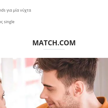
nds για μία νύχτα
ς single
MATCH.COM