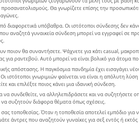
ιστότοποι γνωριμιών ζευγαρώνουν τα μέλη τους με βάση κο
ς προσανατολισμούς. Θα γνωρίζετε επίσης την προσωπικό
αγώνες.
πό διαφορετικά υπόβαθρα. Οι ιστότοποι σύνδεσης δεν κάνου
που αναζητά γυναικεία σύνδεση μπορεί να εγγραφεί σε πρ
ς.
ν ποιον θα συναντήσετε. Ψάχνετε για κάτι casual, μακροπ
ς για ραντεβού. Αυτό μπορεί να είναι βολικό για άτομα π
ωνικής απόστασης. Η παγκόσμια πανδημία έχει εισαγάγει ν
Οι ιστότοποι γνωριμιών φαίνεται να είναι η απόλυτη λύση 
τε και επιλέξτε ποιος κάνει μια ιδανική σύνδεση.
ια να συνδεθείτε, να αλληλεπιδράσετε και να συζητήσετε 
 να συζητούν διάφορα θέματα όπως σχέσεις.
 σας τοποθεσίας. Όταν η τοποθεσία αποτελεί εμπόδιο για 
μάτε άντρες που αναζητούν γυναίκες για σεξ εντός ή εκτός 