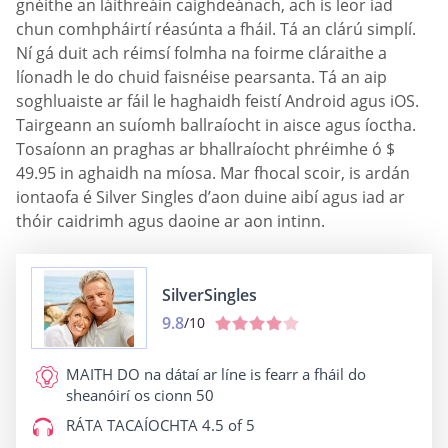
gnéithe an láithreáin caighdeánach, ach is leor iad
chun comhpháirtí réasúnta a fháil. Tá an clárú simplí.
Ní gá duit ach réimsí folmha na foirme cláraithe a
líonadh le do chuid faisnéise pearsanta. Tá an aip
soghluaiste ar fáil le haghaidh feistí Android agus iOS.
Tairgeann an suíomh ballraíocht in aisce agus íoctha.
Tosaíonn an praghas ar bhallraíocht phréimhe ó $
49.95 in aghaidh na míosa. Mar fhocal scoir, is ardán
iontaofa é Silver Singles d’aon duine aibí agus iad ar
thóir caidrimh agus daoine ar aon intinn.
SilverSingles
9.8
/10
MAITH DO
na dátaí ar líne is fearr a fháil do
sheanóirí os cionn 50
RÁTA TACAÍOCHTA
4.5 of 5