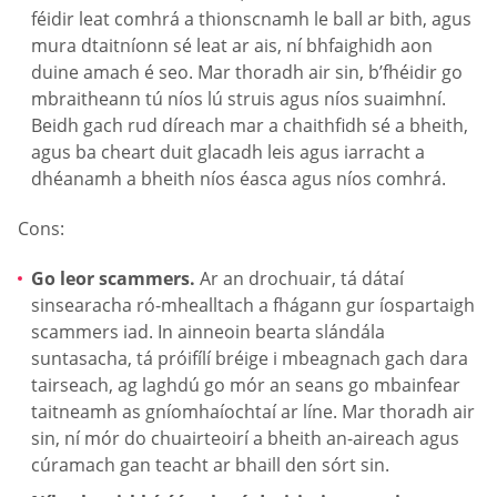
féidir leat comhrá a thionscnamh le ball ar bith, agus
mura dtaitníonn sé leat ar ais, ní bhfaighidh aon
duine amach é seo. Mar thoradh air sin, b’fhéidir go
mbraitheann tú níos lú struis agus níos suaimhní.
Beidh gach rud díreach mar a chaithfidh sé a bheith,
agus ba cheart duit glacadh leis agus iarracht a
dhéanamh a bheith níos éasca agus níos comhrá.
Cons:
Go leor scammers.
Ar an drochuair, tá dátaí
sinsearacha ró-mhealltach a fhágann gur íospartaigh
scammers iad. In ainneoin bearta slándála
suntasacha, tá próifílí bréige i mbeagnach gach dara
tairseach, ag laghdú go mór an seans go mbainfear
taitneamh as gníomhaíochtaí ar líne. Mar thoradh air
sin, ní mór do chuairteoirí a bheith an-aireach agus
cúramach gan teacht ar bhaill den sórt sin.