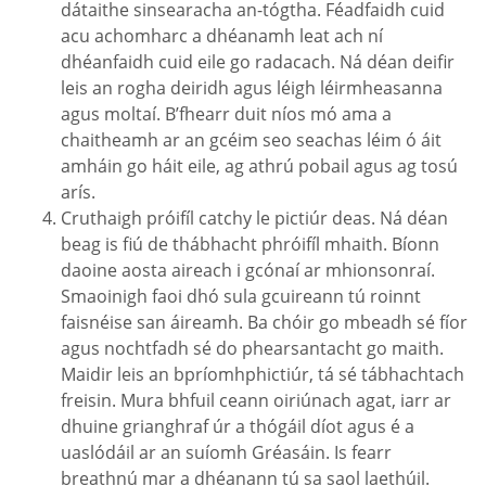
dátaithe sinsearacha an-tógtha. Féadfaidh cuid
acu achomharc a dhéanamh leat ach ní
dhéanfaidh cuid eile go radacach. Ná déan deifir
leis an rogha deiridh agus léigh léirmheasanna
agus moltaí. B’fhearr duit níos mó ama a
chaitheamh ar an gcéim seo seachas léim ó áit
amháin go háit eile, ag athrú pobail agus ag tosú
arís.
Cruthaigh próifíl catchy le pictiúr deas. Ná déan
beag is fiú de thábhacht phróifíl mhaith. Bíonn
daoine aosta aireach i gcónaí ar mhionsonraí.
Smaoinigh faoi dhó sula gcuireann tú roinnt
faisnéise san áireamh. Ba chóir go mbeadh sé fíor
agus nochtfadh sé do phearsantacht go maith.
Maidir leis an bpríomhphictiúr, tá sé tábhachtach
freisin. Mura bhfuil ceann oiriúnach agat, iarr ar
dhuine grianghraf úr a thógáil díot agus é a
uaslódáil ar an suíomh Gréasáin. Is fearr
breathnú mar a dhéanann tú sa saol laethúil.