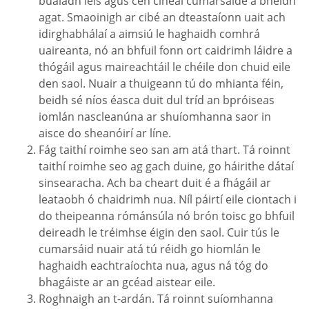
bualadh leis agus cén cineál cumarsáide a bheidh
agat. Smaoinigh ar cibé an dteastaíonn uait ach
idirghabhálaí a aimsiú le haghaidh comhrá
uaireanta, nó an bhfuil fonn ort caidrimh láidre a
thógáil agus maireachtáil le chéile don chuid eile
den saol. Nuair a thuigeann tú do mhianta féin,
beidh sé níos éasca duit dul tríd an bpróiseas
iomlán nascleanúna ar shuíomhanna saor in
aisce do sheanóirí ar líne.
Fág taithí roimhe seo san am atá thart. Tá roinnt
taithí roimhe seo ag gach duine, go háirithe dátaí
sinsearacha. Ach ba cheart duit é a fhágáil ar
leataobh ó chaidrimh nua. Níl páirtí eile ciontach i
do theipeanna rómánsúla nó brón toisc go bhfuil
deireadh le tréimhse éigin den saol. Cuir tús le
cumarsáid nuair atá tú réidh go hiomlán le
haghaidh eachtraíochta nua, agus ná tóg do
bhagáiste ar an gcéad aistear eile.
Roghnaigh an t-ardán. Tá roinnt suíomhanna