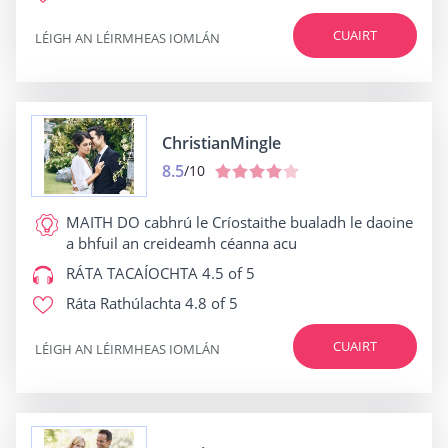
CUAIRT
LÉIGH AN LÉIRMHEAS IOMLÁN
ChristianMingle
8.5
/10
MAITH DO
cabhrú le Críostaithe bualadh le daoine
a bhfuil an creideamh céanna acu
RÁTA TACAÍOCHTA
4.5 of 5
Ráta Rathúlachta
4.8 of 5
CUAIRT
LÉIGH AN LÉIRMHEAS IOMLÁN