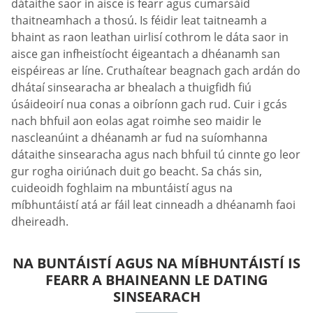
dátaithe saor in aisce is fearr agus cumarsáid
thaitneamhach a thosú. Is féidir leat taitneamh a
bhaint as raon leathan uirlisí cothrom le dáta saor in
aisce gan infheistíocht éigeantach a dhéanamh san
eispéireas ar líne. Cruthaítear beagnach gach ardán do
dhátaí sinsearacha ar bhealach a thuigfidh fiú
úsáideoirí nua conas a oibríonn gach rud. Cuir i gcás
nach bhfuil aon eolas agat roimhe seo maidir le
nascleanúint a dhéanamh ar fud na suíomhanna
dátaithe sinsearacha agus nach bhfuil tú cinnte go leor
gur rogha oiriúnach duit go beacht. Sa chás sin,
cuideoidh foghlaim na mbuntáistí agus na
míbhuntáistí atá ar fáil leat cinneadh a dhéanamh faoi
dheireadh.
NA BUNTÁISTÍ AGUS NA MÍBHUNTÁISTÍ IS
FEARR A BHAINEANN LE DATING
SINSEARACH