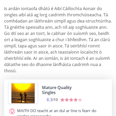
Is ardán iontaofa dhátú é Aibí Cáilíochta Aonair do
singles aibí atá ag lorg caidrimh thromchúiseacha. Tá
comhéadan an láithreáin simplí agus dea-struchtúrtha.
Tá gnéithe speisialta ann, ach níl aip soghluaiste ann.
Go dtí seo ar an toirt, le cabhair ón suíomh seo, beidh
ort a leagan soghluaiste a chur i bhfeidhm. Tá an clárú
simplí, tapa agus saor in aisce. Tá seirbhísí roinnt
láithreáin saor in aisce, ach teastaíonn íocaíocht ó
sheirbhísí eile. Ar an iomlán, is áit iontach é an suíomh
dátaithe seo do dhaoine lánfhásta caidrimh nua a
thosú.
Mature Quality
Singles
8.3
/10
MAITH DO
teacht ar an dul ar líne is fearr do
singles sinsearacha