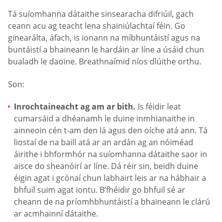
Tá suíomhanna dátaithe sinsearacha difriúil, gach
ceann acu ag teacht lena shainiúlachtaí féin. Go
ginearálta, áfach, is ionann na míbhuntáistí agus na
buntáistí a bhaineann le hardáin ar líne a úsáid chun
bualadh le daoine. Breathnaímid níos dlúithe orthu.
Son:
Inrochtaineacht ag am ar bith.
Is féidir leat
cumarsáid a dhéanamh le duine inmhianaithe in
ainneoin cén t-am den lá agus den oíche atá ann. Tá
liostaí de na baill atá ar an ardán ag an nóiméad
áirithe i bhformhór na suíomhanna dátaithe saor in
aisce do sheanóirí ar líne. Dá réir sin, beidh duine
éigin agat i gcónaí chun labhairt leis ar na hábhair a
bhfuil suim agat iontu. B’fhéidir go bhfuil sé ar
cheann de na príomhbhuntáistí a bhaineann le clárú
ar acmhainní dátaithe.