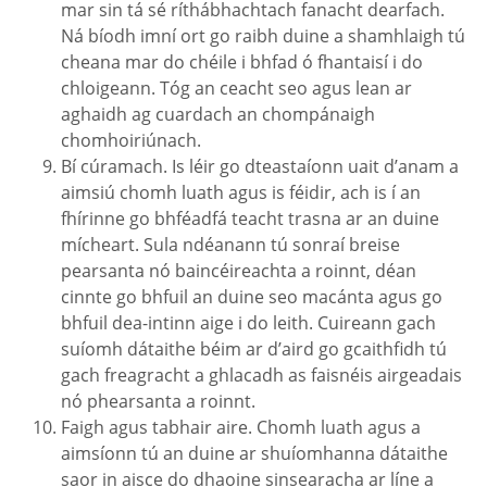
mar sin tá sé ríthábhachtach fanacht dearfach.
Ná bíodh imní ort go raibh duine a shamhlaigh tú
cheana mar do chéile i bhfad ó fhantaisí i do
chloigeann. Tóg an ceacht seo agus lean ar
aghaidh ag cuardach an chompánaigh
chomhoiriúnach.
Bí cúramach. Is léir go dteastaíonn uait d’anam a
aimsiú chomh luath agus is féidir, ach is í an
fhírinne go bhféadfá teacht trasna ar an duine
mícheart. Sula ndéanann tú sonraí breise
pearsanta nó baincéireachta a roinnt, déan
cinnte go bhfuil an duine seo macánta agus go
bhfuil dea-intinn aige i do leith. Cuireann gach
suíomh dátaithe béim ar d’aird go gcaithfidh tú
gach freagracht a ghlacadh as faisnéis airgeadais
nó phearsanta a roinnt.
Faigh agus tabhair aire. Chomh luath agus a
aimsíonn tú an duine ar shuíomhanna dátaithe
saor in aisce do dhaoine sinsearacha ar líne a