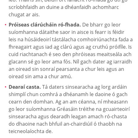
scríobhfaidh an duine a dhéanfaidh achomharc
chugat ar ais.
Próiseas clárúcháin ró-fhada.
De bharr go leor
suíomhanna dátaithe saor in aisce is fearr is féidir
leis na húsáideoirí tástálacha comhoiriúnachta fada a
fhreagairt agus iad ag clárú agus ag cruthú próifíle. Is
cuid riachtanach é seo den phróiseas meaitseála ach
glacann sé go leor ama fós. Níl gach dater ag iarraidh
an oiread sin sonraí pearsanta a chur leis agus an
oiread sin ama a chur amú.
Dearaí casta.
Tá daters sinsearacha ag lorg ardáin
shimplí chun comhrá a dhéanamh le daoine ó gach
cearn den domhan. Ag an am céanna, ní mheasann
go leor suíomhanna Gréasáin tréithe na gcuairteoirí
sinsearacha agus dearadh leagan amach ró-chasta
do dhaoine nach bhfuil an-chairdiúil ó thaobh na
teicneolaíochta de.