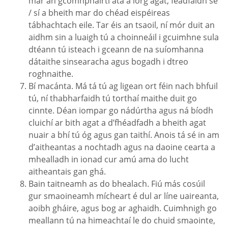
mar an gcomhpháirtí atá á lorg agat, féadfaidh sé
/ sí a bheith mar do chéad eispéireas
tábhachtach eile. Tar éis an tsaoil, ní mór duit an
aidhm sin a luaigh tú a choinneáil i gcuimhne sula
dtéann tú isteach i gceann de na suíomhanna
dátaithe sinsearacha agus bogadh i dtreo
roghnaithe.
Bí macánta. Má tá tú ag ligean ort féin nach bhfuil
tú, ní thabharfaidh tú torthaí maithe duit go
cinnte. Déan iompar go nádúrtha agus ná bíodh
cluichí ar bith agat a d’fhéadfadh a bheith agat
nuair a bhí tú óg agus gan taithí. Anois tá sé in am
d’aitheantas a nochtadh agus na daoine cearta a
mhealladh in ionad cur amú ama do lucht
aitheantais gan ghá.
Bain taitneamh as do bhealach. Fiú más cosúil
gur smaoineamh mícheart é dul ar líne uaireanta,
aoibh gháire, agus bog ar aghaidh. Cuimhnigh go
meallann tú na himeachtaí le do chuid smaointe,