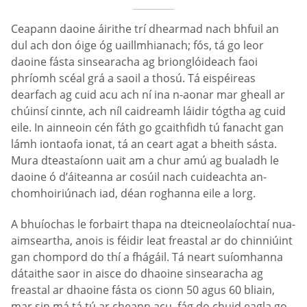
Ceapann daoine áirithe trí dhearmad nach bhfuil an
dul ach don óige óg uaillmhianach; fós, tá go leor
daoine fásta sinsearacha ag brionglóideach faoi
phríomh scéal grá a saoil a thosú. Tá eispéireas
dearfach ag cuid acu ach ní ina n-aonar mar gheall ar
chúinsí cinnte, ach níl caidreamh láidir tógtha ag cuid
eile. In ainneoin cén fáth go gcaithfidh tú fanacht gan
lámh iontaofa ionat, tá an ceart agat a bheith sásta.
Mura dteastaíonn uait am a chur amú ag bualadh le
daoine ó d’áiteanna ar cosúil nach cuideachta an-
chomhoiriúnach iad, déan roghanna eile a lorg.
A bhuíochas le forbairt thapa na dteicneolaíochtaí nua-
aimseartha, anois is féidir leat freastal ar do chinniúint
gan chompord do thí a fhágáil. Tá neart suíomhanna
dátaithe saor in aisce do dhaoine sinsearacha ag
freastal ar dhaoine fásta os cionn 50 agus 60 bliain,
mar sin má tá tú ar cheann acu, fág do chuid eagla go