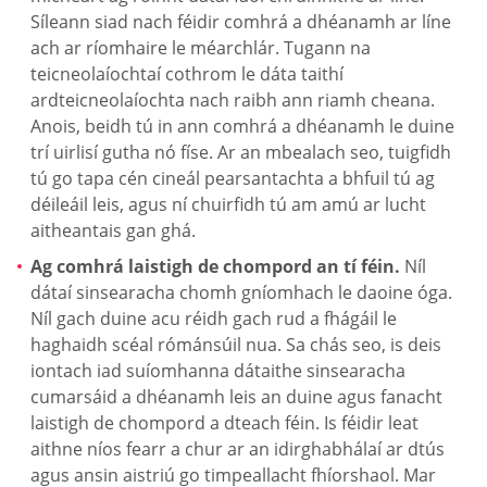
Síleann siad nach féidir comhrá a dhéanamh ar líne
ach ar ríomhaire le méarchlár. Tugann na
teicneolaíochtaí cothrom le dáta taithí
ardteicneolaíochta nach raibh ann riamh cheana.
Anois, beidh tú in ann comhrá a dhéanamh le duine
trí uirlisí gutha nó físe. Ar an mbealach seo, tuigfidh
tú go tapa cén cineál pearsantachta a bhfuil tú ag
déileáil leis, agus ní chuirfidh tú am amú ar lucht
aitheantais gan ghá.
Ag comhrá laistigh de chompord an tí féin.
Níl
dátaí sinsearacha chomh gníomhach le daoine óga.
Níl gach duine acu réidh gach rud a fhágáil le
haghaidh scéal rómánsúil nua. Sa chás seo, is deis
iontach iad suíomhanna dátaithe sinsearacha
cumarsáid a dhéanamh leis an duine agus fanacht
laistigh de chompord a dteach féin. Is féidir leat
aithne níos fearr a chur ar an idirghabhálaí ar dtús
agus ansin aistriú go timpeallacht fhíorshaol. Mar