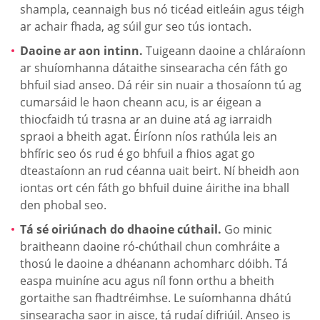
shampla, ceannaigh bus nó ticéad eitleáin agus téigh
ar achair fhada, ag súil gur seo tús iontach.
Daoine ar aon intinn.
Tuigeann daoine a chláraíonn
ar shuíomhanna dátaithe sinsearacha cén fáth go
bhfuil siad anseo. Dá réir sin nuair a thosaíonn tú ag
cumarsáid le haon cheann acu, is ar éigean a
thiocfaidh tú trasna ar an duine atá ag iarraidh
spraoi a bheith agat. Éiríonn níos rathúla leis an
bhfíric seo ós rud é go bhfuil a fhios agat go
dteastaíonn an rud céanna uait beirt. Ní bheidh aon
iontas ort cén fáth go bhfuil duine áirithe ina bhall
den phobal seo.
Tá sé oiriúnach do dhaoine cúthail.
Go minic
braitheann daoine ró-chúthail chun comhráite a
thosú le daoine a dhéanann achomharc dóibh. Tá
easpa muiníne acu agus níl fonn orthu a bheith
gortaithe san fhadtréimhse. Le suíomhanna dhátú
sinsearacha saor in aisce, tá rudaí difriúil. Anseo is