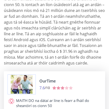
cionn 50. Is iontach an líon úsáideoirí atá ag an ardán –
úsáideann níos mó ná 21 milliún duine an tseirbhís seo
ar fud an domhain. Tá an t-ardán neamhshruthaithe,
agus tá sé éasca le húsáid. Tá neart gnéithe fionnuar
agus nós imeachta simplí clárúcháin ag ár seirbhís ar
líne ar líne. Tá an aip soghluaiste ar fáil le haghaidh
feistí Android agus iOS. Cuireann an t-ardán seirbhísí
saor in aisce agus táille-bhunaithe ar fáil. Tosaíonn an
praghas ar sheirbhísí íoctha ó $ 31.96 in aghaidh na
míosa. Mar achoimre, tá an t-ardán foirfe do dhaoine
sinsearacha atá ar thóir caidrimh agus cairde.
OurTime
7.6
/10
MAITH DO
na dátaí ar líne is fearr a fháil do
sheanóirí os cionn 50