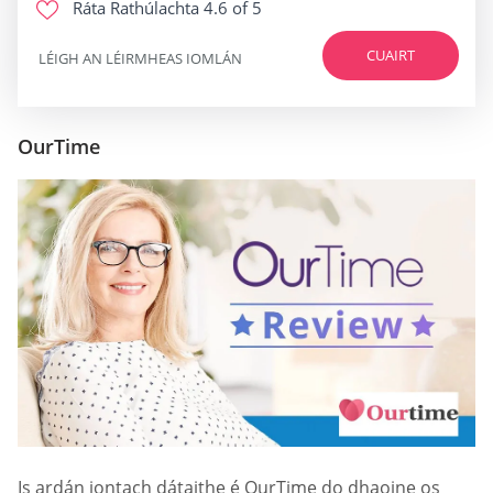
Ráta Rathúlachta
4.6 of 5
CUAIRT
LÉIGH AN LÉIRMHEAS IOMLÁN
OurTime
Is ardán iontach dátaithe é OurTime do dhaoine os