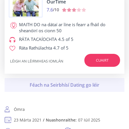
OurTime
7.6
/10
MAITH DO
na dátaí ar líne is fearr a fháil do
sheanóirí os cionn 50
RÁTA TACAÍOCHTA
4.5 of 5
Ráta Rathúlachta
4.7 of 5
CUAIRT
LÉIGH AN LÉIRMHEAS IOMLÁN
Ómra
23 Márta 2021
Nuashonraithe:
07 Iúil 2025