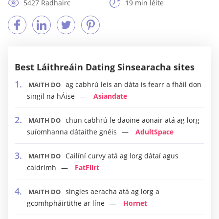
5427 Radhairc
19 min léite
Best Láithreáin Dating Sinsearacha sites
ag cabhrú leis an dáta is fearr a fháil don
MAITH DO
singil na hÁise
Asiandate
chun cabhrú le daoine aonair atá ag lorg
MAITH DO
suíomhanna dátaithe gnéis
AdultSpace
Cailíní curvy atá ag lorg dátaí agus
MAITH DO
caidrimh
FatFlirt
singles aeracha atá ag lorg a
MAITH DO
gcomhpháirtithe ar líne
Hornet