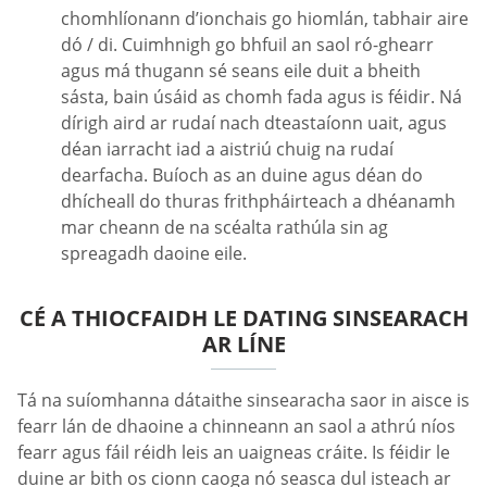
chomhlíonann d’ionchais go hiomlán, tabhair aire
dó / di. Cuimhnigh go bhfuil an saol ró-ghearr
agus má thugann sé seans eile duit a bheith
sásta, bain úsáid as chomh fada agus is féidir. Ná
dírigh aird ar rudaí nach dteastaíonn uait, agus
déan iarracht iad a aistriú chuig na rudaí
dearfacha. Buíoch as an duine agus déan do
dhícheall do thuras frithpháirteach a dhéanamh
mar cheann de na scéalta rathúla sin ag
spreagadh daoine eile.
CÉ A THIOCFAIDH LE DATING SINSEARACH
AR LÍNE
Tá na suíomhanna dátaithe sinsearacha saor in aisce is
fearr lán de dhaoine a chinneann an saol a athrú níos
fearr agus fáil réidh leis an uaigneas cráite. Is féidir le
duine ar bith os cionn caoga nó seasca dul isteach ar