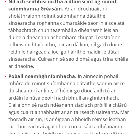
Níl ach seirbhísí íoctha á dtairiscint ag roinnt
suíomhanna Gréasáin.
Ar an drochuair, ní
sholáthraíonn roinnt suíomhanna dátaithe
sinsearacha roghanna cumarsáide saor in aisce atá
tábhachtach chun teagmháil a dhéanamh leis an
duine a dhéanann achomharc chugat. Teastaíonn
infheistíochtaí uathu; Idir an dá linn, níl gach duine
réidh le hairgead a íoc, go háirithe maidir le dátaí
sinsearacha. Cuireann sé seo díomá agus trína chéile
ar dhaoine.
Pobail neamhghníomhacha.
In ainneoin pobail
mhóra de roinnt suíomhanna dátaithe saor in aisce
do sheanóirí ar líne, b’fhéidir go dtiocfaidh tú ar
ardáin le húsáideoirí nach bhfuil an-ghníomhach.
Ciallaíonn sé nach ndéanann siad ach próifíl a chlárú
agus cuairt a thabhairt ar an tairseach uaireanta. Mar
thoradh air sin, is ar éigean a bheidh réimse leathan
iarrthóireachtaí agat chun cumarsáid a dhéanamh
leo. Thairis sin, beidh ort fanacht ró-fhada go dtí go