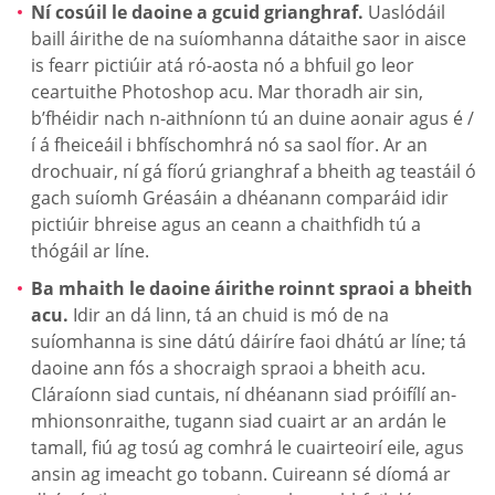
Ní cosúil le daoine a gcuid grianghraf.
Uaslódáil
baill áirithe de na suíomhanna dátaithe saor in aisce
is fearr pictiúir atá ró-aosta nó a bhfuil go leor
ceartuithe Photoshop acu. Mar thoradh air sin,
b’fhéidir nach n-aithníonn tú an duine aonair agus é /
í á fheiceáil i bhfíschomhrá nó sa saol fíor. Ar an
drochuair, ní gá fíorú grianghraf a bheith ag teastáil ó
gach suíomh Gréasáin a dhéanann comparáid idir
pictiúir bhreise agus an ceann a chaithfidh tú a
thógáil ar líne.
Ba mhaith le daoine áirithe roinnt spraoi a bheith
acu.
Idir an dá linn, tá an chuid is mó de na
suíomhanna is sine dátú dáiríre faoi dhátú ar líne; tá
daoine ann fós a shocraigh spraoi a bheith acu.
Cláraíonn siad cuntais, ní dhéanann siad próifílí an-
mhionsonraithe, tugann siad cuairt ar an ardán le
tamall, fiú ag tosú ag comhrá le cuairteoirí eile, agus
ansin ag imeacht go tobann. Cuireann sé díomá ar