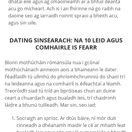
dhátaí eile agus ag smaoineamh ar a bhfuil déanta
acu go mícheart. Ach is í an fhírinne ná go raibh na
daoine seo ag iarraidh roinnt spraoi a bheith acu,
agus sin uile.
DATING SINSEARACH: NA 10 LEID AGUS
COMHAIRLE IS FEARR
Bíonn mothúcháin rómánsúla nua i gcónaí
mothúchánach ainneoin aois a bhaineann le dater.
Féadfaidh tú ullmhú do phríomhchruinniú do shaol trí
na leideanna agus na comhairlí is éifeachtaí a léamh.
Treoróidh siad tú tríd an bpróiseas chun an duine
ceart a chuardach agus bualadh leis, trí chaidrimh
láidre a bhunú tuilleadh. Mar sin, seo iad:
Socraigh an sprioc. Ar dtús báire, ní mór duit
cinneadh a dhéanamh maidir le cé ar mhaith leat