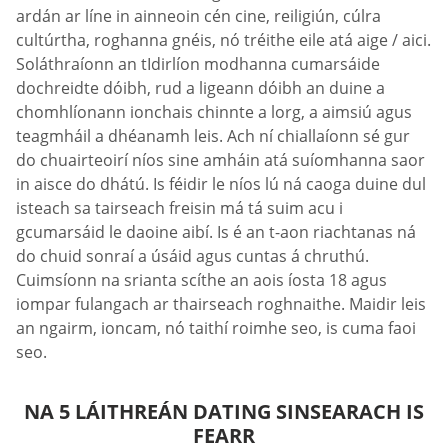
ardán ar líne in ainneoin cén cine, reiligiún, cúlra
cultúrtha, roghanna gnéis, nó tréithe eile atá aige / aici.
Soláthraíonn an tIdirlíon modhanna cumarsáide
dochreidte dóibh, rud a ligeann dóibh an duine a
chomhlíonann ionchais chinnte a lorg, a aimsiú agus
teagmháil a dhéanamh leis. Ach ní chiallaíonn sé gur
do chuairteoirí níos sine amháin atá suíomhanna saor
in aisce do dhátú. Is féidir le níos lú ná caoga duine dul
isteach sa tairseach freisin má tá suim acu i
gcumarsáid le daoine aibí. Is é an t-aon riachtanas ná
do chuid sonraí a úsáid agus cuntas á chruthú.
Cuimsíonn na srianta scíthe an aois íosta 18 agus
iompar fulangach ar thairseach roghnaithe. Maidir leis
an ngairm, ioncam, nó taithí roimhe seo, is cuma faoi
seo.
NA 5 LÁITHREÁN DATING SINSEARACH IS
FEARR