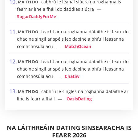
cabhrú le leanaí siúcra na roghanna is
MAITH DO
fearr ar líne a fháil do daddies siúcra
SugarDaddyForMe
teacht ar na roghanna dátaithe is fearr do
MAITH DO
dhaoine singil ar spéis leo daoine a bhfuil leasanna
comhchosúla acu
MatchOcean
teacht ar na roghanna dátaithe is fearr do
MAITH DO
dhaoine singil ar spéis leo daoine a bhfuil leasanna
comhchosúla acu
Chatiw
cabhrú le singles na roghanna dátaithe ar
MAITH DO
líne is fearr a fháil
OasisDating
NA LÁITHREÁIN DATING SINSEARACHA IS
FEARR 2026