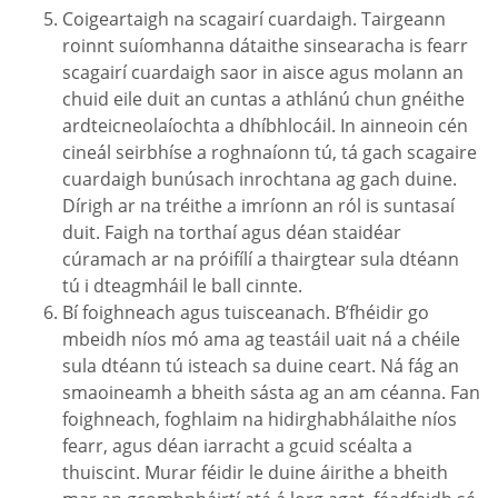
Coigeartaigh na scagairí cuardaigh. Tairgeann
roinnt suíomhanna dátaithe sinsearacha is fearr
scagairí cuardaigh saor in aisce agus molann an
chuid eile duit an cuntas a athlánú chun gnéithe
ardteicneolaíochta a dhíbhlocáil. In ainneoin cén
cineál seirbhíse a roghnaíonn tú, tá gach scagaire
cuardaigh bunúsach inrochtana ag gach duine.
Dírigh ar na tréithe a imríonn an ról is suntasaí
duit. Faigh na torthaí agus déan staidéar
cúramach ar na próifílí a thairgtear sula dtéann
tú i dteagmháil le ball cinnte.
Bí foighneach agus tuisceanach. B’fhéidir go
mbeidh níos mó ama ag teastáil uait ná a chéile
sula dtéann tú isteach sa duine ceart. Ná fág an
smaoineamh a bheith sásta ag an am céanna. Fan
foighneach, foghlaim na hidirghabhálaithe níos
fearr, agus déan iarracht a gcuid scéalta a
thuiscint. Murar féidir le duine áirithe a bheith