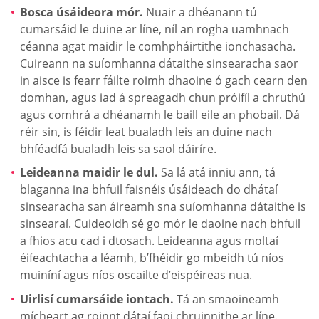
Bosca úsáideora mór.
Nuair a dhéanann tú
cumarsáid le duine ar líne, níl an rogha uamhnach
céanna agat maidir le comhpháirtithe ionchasacha.
Cuireann na suíomhanna dátaithe sinsearacha saor
in aisce is fearr fáilte roimh dhaoine ó gach cearn den
domhan, agus iad á spreagadh chun próifíl a chruthú
agus comhrá a dhéanamh le baill eile an phobail. Dá
réir sin, is féidir leat bualadh leis an duine nach
bhféadfá bualadh leis sa saol dáiríre.
Leideanna maidir le dul.
Sa lá atá inniu ann, tá
blaganna ina bhfuil faisnéis úsáideach do dhátaí
sinsearacha san áireamh sna suíomhanna dátaithe is
sinsearaí. Cuideoidh sé go mór le daoine nach bhfuil
a fhios acu cad i dtosach. Leideanna agus moltaí
éifeachtacha a léamh, b’fhéidir go mbeidh tú níos
muiníní agus níos oscailte d’eispéireas nua.
Uirlisí cumarsáide iontach.
Tá an smaoineamh
mícheart ag roinnt dátaí faoi chruinnithe ar líne.