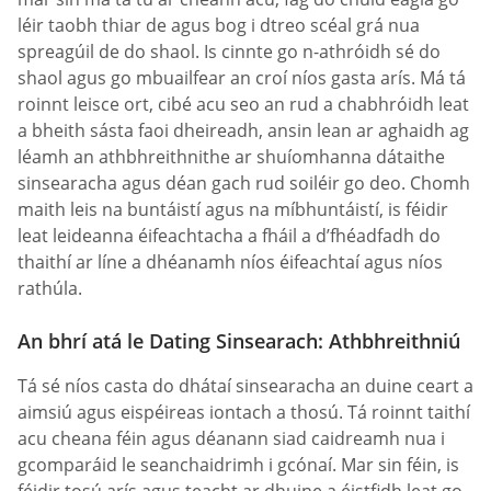
léir taobh thiar de agus bog i dtreo scéal grá nua
spreagúil de do shaol. Is cinnte go n-athróidh sé do
shaol agus go mbuailfear an croí níos gasta arís. Má tá
roinnt leisce ort, cibé acu seo an rud a chabhróidh leat
a bheith sásta faoi dheireadh, ansin lean ar aghaidh ag
léamh an athbhreithnithe ar shuíomhanna dátaithe
sinsearacha agus déan gach rud soiléir go deo. Chomh
maith leis na buntáistí agus na míbhuntáistí, is féidir
leat leideanna éifeachtacha a fháil a d’fhéadfadh do
thaithí ar líne a dhéanamh níos éifeachtaí agus níos
rathúla.
An bhrí atá le Dating Sinsearach: Athbhreithniú
Tá sé níos casta do dhátaí sinsearacha an duine ceart a
aimsiú agus eispéireas iontach a thosú. Tá roinnt taithí
acu cheana féin agus déanann siad caidreamh nua i
gcomparáid le seanchaidrimh i gcónaí. Mar sin féin, is
féidir tosú arís agus teacht ar dhuine a éistfidh leat go