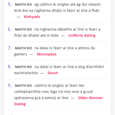
ag cabhrú le singles atá ag dul isteach
MAITH DO
kink dul na roghanna dhátú is fearr ar líne a fháil
Kinkyads
na roghanna dátaithe ar líne is fearr a
MAITH DO
fháil do dhátaí atá in éide
Uniform dating
na dátaí is fearr ar líne a aimsiú do
MAITH DO
gamers
Mocospace
na dátaí is fearr ar líne a lorg d’iarrthóirí
MAITH DO
eachtraíochta
Skout
cabhrú le singles ar fearr leo
MAITH DO
comhpháirtithe níos óige nó níos sine a gcuid
spéiseanna grá a aimsiú ar líne
Older Women
Dating