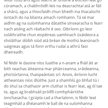
cúramach, a chabhróidh leis na deacrachtaí atá ar fáil
a shárú, agus a thiocfaidh chun bheith ina thacaíocht
iontach do na blianta amach romhainn. Tá sé mar
aidhm ag na suíomhanna dátaithe sinsearacha is fearr
nach aisling ach réaltacht é seo. Oibríonn go leor
soláthraithe chun eispéireas uamhnach úsáideora a
sholáthar dóibh siúd atá bréan de mothú leanúnach
uaigneas agus tá fonn orthu rudaí a athrú faoi
dheireadh.
Ní féidir le daoine níos luaithe a n-anam a fháil áit ar
bith seachas áiteanna mar pháirceanna, sráideanna,
phictiúrlanna, thaispeántais srl. Anois, éiríonn lucht
aitheantais níos dlúithe. Just a shamhlú go bhfuil tú i
do shuí sa chathaoir arm cluthar is fearr leat, ag ól tae
te, agus ag brabhsáil próifílí comhpháirtithe
ionchasacha. I gcúpla cad a tharlaíonn, is féidir leat
teagmháil a dhéanamh le ball de na suíomhanna