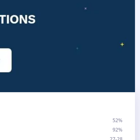
52%
92%
27-28