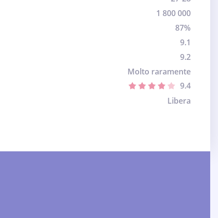
1 800 000
87%
9.1
9.2
Molto raramente
9.4
Libera