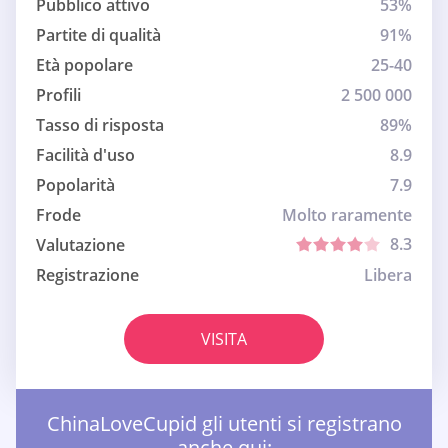
Pubblico attivo
53%
Partite di qualità
91%
Età popolare
25-40
Profili
2 500 000
Tasso di risposta
89%
Facilità d'uso
8.9
Popolarità
7.9
Frode
Molto raramente
8.3
Valutazione
Registrazione
Libera
VISITA
ChinaLoveCupid gli utenti si registrano
anche qui: