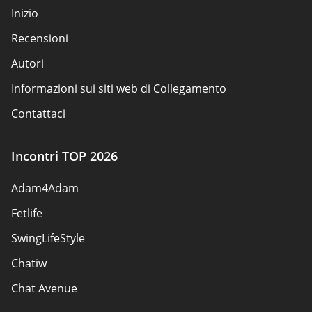
Inizio
Recensioni
Autori
Informazioni sui siti web di Collegamento
Contattaci
Regole di sicurezza
Incontri TOP 2026
Perché diventare partner
Adam4Adam
Mappa del sito
Fetlife
SwingLifeStyle
Chatiw
Chat Avenue