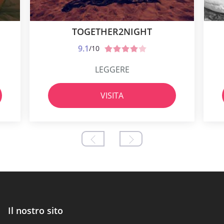
TOGETHER2NIGHT
9.1
/10
LEGGERE
VISITA
Il nostro sito