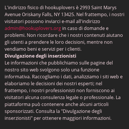
Mingle2
L'indirizzo fisico di hookuplovers è 2993 Saint Marys
Flingster
Avenue Oriskany Falls, NY 13425. Nel frattempo, i nostri
BlackPeopleMeet
visitatori possono inviarci e-mail all'indirizzo
admin@hookuplovers.org
in caso di domande e
Wireclub
problemi. Non ricordare che i nostri contenuti aiutano
Feabie.com
gli utenti a prendere le loro decisioni, mentre non
vendiamo beni e servizi per i clienti.
Biggercity
Divulgazione degli inserzionisti
Fap CEO
Le informazioni che pubblichiamo sulle pagine del
nostro sito web svolgono solo una funzione
Shagle
informativa. Raccogliamo i dati, analizziamo i siti web e
Spdate
elaboriamo le decisioni dei nostri esperti; nel
frattempo, i nostri professionisti non forniscono ai
eHarmony
visitatori alcuna consulenza legale o professionale. La
Incontri LGBT
piattaforma può contenere anche alcuni articoli
sponsorizzati. Consulta la "Divulgazione degli
App di incontri
inserzionisti" per ottenere maggiori informazioni.
Siti di Incontri