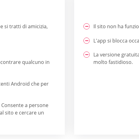
e si tratti di amicizia,
Il sito non ha funz
L'app si blocca occ
La versione gratuita
ncontrare qualcuno in
molto fastidioso.
utenti Android che per
ue. Consente a persone
al sito e cercare un