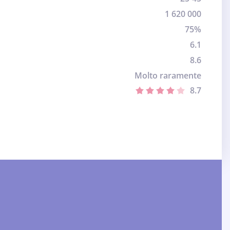
1 620 000
75%
6.1
8.6
Molto raramente
8.7