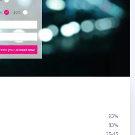
93%
83%
25-45