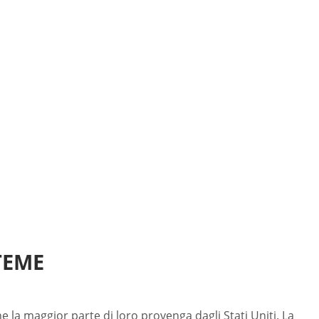
TEME
ne la maggior parte di loro provenga dagli Stati Uniti. La