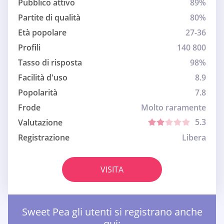
Pubblico attivo
89%
Partite di qualità
80%
Età popolare
27-36
Profili
140 800
Tasso di risposta
98%
Facilità d'uso
8.9
Popolarità
7.8
Frode
Molto raramente
5.3
Valutazione
Registrazione
Libera
VISITA
Sweet Pea gli utenti si registrano anche
qui: