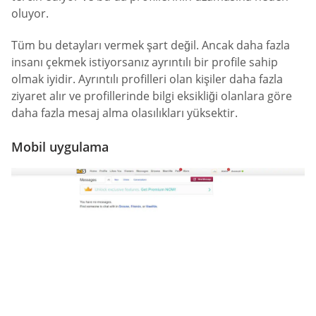
oluyor.
Tüm bu detayları vermek şart değil. Ancak daha fazla
insanı çekmek istiyorsanız ayrıntılı bir profile sahip
olmak iyidir. Ayrıntılı profilleri olan kişiler daha fazla
ziyaret alır ve profillerinde bilgi eksikliği olanlara göre
daha fazla mesaj alma olasılıkları yüksektir.
Mobil uygulama