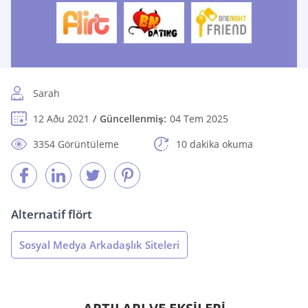
Sarah
12 Aðu 2021
Güncellenmiş:
04 Tem 2025
3354 Görüntüleme
10 dakika okuma
Alternatif flört
Sosyal Medya Arkadaşlık Siteleri