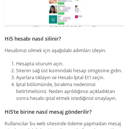
Hi5 hesabı nasıl silinir?
Hesabınızı silmek için aşağıdaki adımları izleyin.
Hesapta oturum açın.
Sitenin sağ üst kısmındaki hesap simgesine gidin.
Ayarlara tıklayın ve Hesabı İptal Et’i seçin.
İptal bölümünde, bırakma nedeninizi
belirtmelisiniz. Neden ayrıldığınızı açıkladıktan
sonra hesabı iptal etmek istediğinizi onaylayın.
Hi5’te birine nasıl mesaj gönderilir?
Kullanıcılar bu web sitesinde ödeme yapmadan mesaj