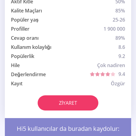
Aktif Kitle
50%
Kalite Maçları
85%
Popüler yaş
25-26
Profiller
1 900 000
Cevap oranı
89%
Kullanım kolaylığı
8.6
Popülerlik
9.2
Hile
Çok nadiren
9.4
Değerlendirme
Kayıt
Özgür
ZIYARET
Hi5 kullanıcılar da buradan kaydolur: