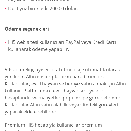
Dört yüz bin kredi: 200,00 dolar.
Ödeme seçenekleri
Hi5 web sitesi kullanıcıları PayPal veya Kredi Kartı
kullanarak ödeme yapabilir.
VIP aboneliği, üyeler iptal etmedikçe otomatik olarak
yenilenir. Altın ise bir platform para birimidir.
Kullanıcılar, evcil hayvan ve hediye satın almak için Altın
kullanır. Platformdaki evcil hayvanlar üyelerin
hesaplarıdır ve maliyetleri popülerliğe göre belirlenir.
Kullanıcılar Altın satın alabilir veya sitedeki görevleri
yaparak elde edebilirler.
Premium Hi5 hesabıyla kullanıcılar premium