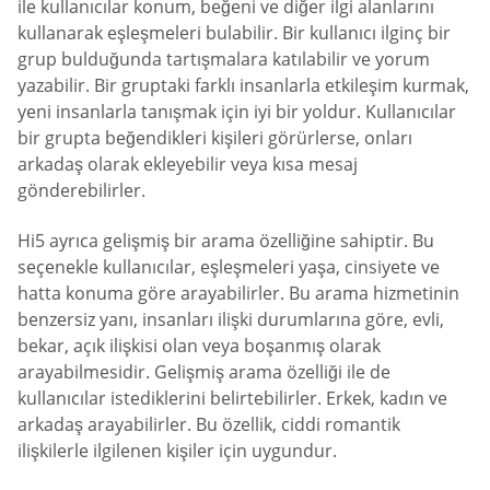
ile kullanıcılar konum, beğeni ve diğer ilgi alanlarını
kullanarak eşleşmeleri bulabilir. Bir kullanıcı ilginç bir
grup bulduğunda tartışmalara katılabilir ve yorum
yazabilir. Bir gruptaki farklı insanlarla etkileşim kurmak,
yeni insanlarla tanışmak için iyi bir yoldur. Kullanıcılar
bir grupta beğendikleri kişileri görürlerse, onları
arkadaş olarak ekleyebilir veya kısa mesaj
gönderebilirler.
Hi5 ayrıca gelişmiş bir arama özelliğine sahiptir. Bu
seçenekle kullanıcılar, eşleşmeleri yaşa, cinsiyete ve
hatta konuma göre arayabilirler. Bu arama hizmetinin
benzersiz yanı, insanları ilişki durumlarına göre, evli,
bekar, açık ilişkisi olan veya boşanmış olarak
arayabilmesidir. Gelişmiş arama özelliği ile de
kullanıcılar istediklerini belirtebilirler. Erkek, kadın ve
arkadaş arayabilirler. Bu özellik, ciddi romantik
ilişkilerle ilgilenen kişiler için uygundur.