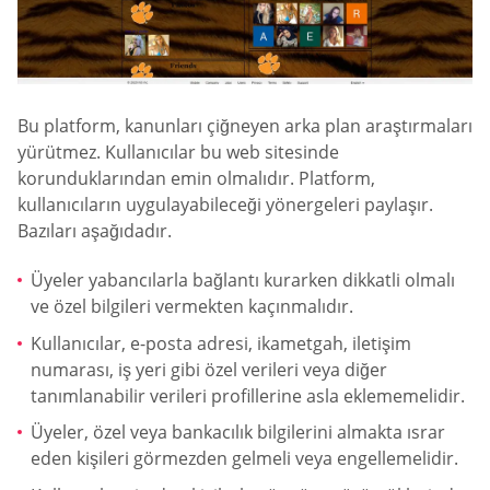
Bu platform, kanunları çiğneyen arka plan araştırmaları
yürütmez. Kullanıcılar bu web sitesinde
korunduklarından emin olmalıdır. Platform,
kullanıcıların uygulayabileceği yönergeleri paylaşır.
Bazıları aşağıdadır.
Üyeler yabancılarla bağlantı kurarken dikkatli olmalı
ve özel bilgileri vermekten kaçınmalıdır.
Kullanıcılar, e-posta adresi, ikametgah, iletişim
numarası, iş yeri gibi özel verileri veya diğer
tanımlanabilir verileri profillerine asla eklememelidir.
Üyeler, özel veya bankacılık bilgilerini almakta ısrar
eden kişileri görmezden gelmeli veya engellemelidir.