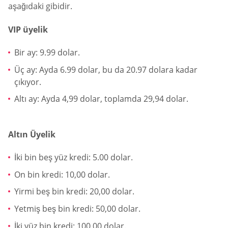
aşağıdaki gibidir.
VIP üyelik
Bir ay: 9.99 dolar.
Üç ay: Ayda 6.99 dolar, bu da 20.97 dolara kadar
çıkıyor.
Altı ay: Ayda 4,99 dolar, toplamda 29,94 dolar.
Altın Üyelik
İki bin beş yüz kredi: 5.00 dolar.
On bin kredi: 10,00 dolar.
Yirmi beş bin kredi: 20,00 dolar.
Yetmiş beş bin kredi: 50,00 dolar.
İki yüz bin kredi: 100,00 dolar.