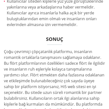
Kullanıcılar siteden kişilerle yüz yüze görüştüklerinde
yakınlarına veya arkadaşlarına haber vermelidir.
Kullanıcılar ayrıca insanlarla halka açık bir yerde
buluştuklarından emin olmalı ve insanların onları
evlerinden almasına izin vermemelidir.
SONUÇ
Çoğu çevrimiçi çöpçatanlık platformu, insanların
romantik ortaklarla tanışmasını sağlamaya odaklanır.
Bu flört platformlarının özellikleri sadece flört ile ilgilidir
ve insanların ruh eşleriyle kolayca tanışmalarına
yardımcı olur. Flört etmekten daha fazlasına odaklanan
ve etkileşimde bulunabileceğiniz çok sayıda üyeye
sahip bir platform istiyorsanız, Hi5 web sitesi en iyi
seçenektir. Bu sitede uzun süreli romantik bir partner
bulabilirsiniz. Kullanıcıların ortak ilgi alanlarına sahip
kişilerle bağ kurmaları da mümkündür. Bu platformda