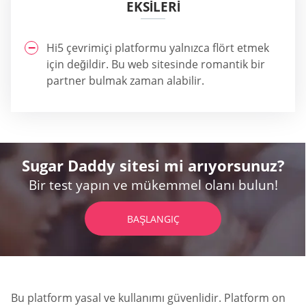
EKSILERI
Hi5 çevrimiçi platformu yalnızca flört etmek
için değildir. Bu web sitesinde romantik bir
partner bulmak zaman alabilir.
Sugar Daddy sitesi mi arıyorsunuz?
Bir test yapın ve mükemmel olanı bulun!
BAŞLANGIÇ
Bu platform yasal ve kullanımı güvenlidir. Platform on