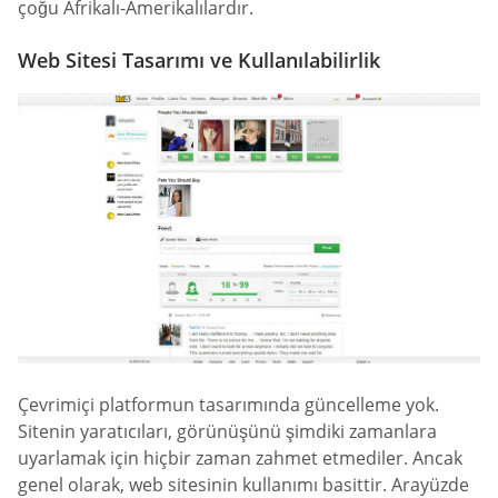
çoğu Afrikalı-Amerikalılardır.
Web Sitesi Tasarımı ve Kullanılabilirlik
Çevrimiçi platformun tasarımında güncelleme yok.
Sitenin yaratıcıları, görünüşünü şimdiki zamanlara
uyarlamak için hiçbir zaman zahmet etmediler. Ancak
genel olarak, web sitesinin kullanımı basittir. Arayüzde