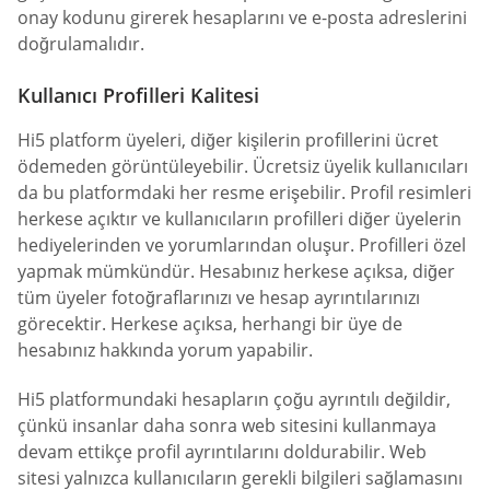
onay kodunu girerek hesaplarını ve e-posta adreslerini
doğrulamalıdır.
Kullanıcı Profilleri Kalitesi
Hi5 platform üyeleri, diğer kişilerin profillerini ücret
ödemeden görüntüleyebilir. Ücretsiz üyelik kullanıcıları
da bu platformdaki her resme erişebilir. Profil resimleri
herkese açıktır ve kullanıcıların profilleri diğer üyelerin
hediyelerinden ve yorumlarından oluşur. Profilleri özel
yapmak mümkündür. Hesabınız herkese açıksa, diğer
tüm üyeler fotoğraflarınızı ve hesap ayrıntılarınızı
görecektir. Herkese açıksa, herhangi bir üye de
hesabınız hakkında yorum yapabilir.
Hi5 platformundaki hesapların çoğu ayrıntılı değildir,
çünkü insanlar daha sonra web sitesini kullanmaya
devam ettikçe profil ayrıntılarını doldurabilir. Web
sitesi yalnızca kullanıcıların gerekli bilgileri sağlamasını