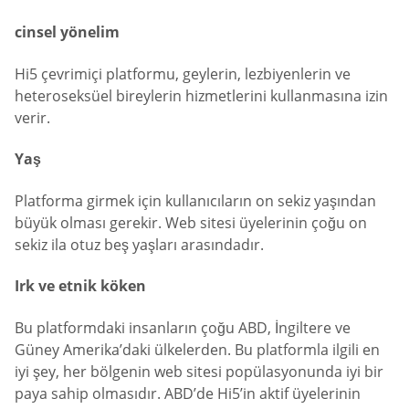
cinsel yönelim
Hi5 çevrimiçi platformu, geylerin, lezbiyenlerin ve
heteroseksüel bireylerin hizmetlerini kullanmasına izin
verir.
Yaş
Platforma girmek için kullanıcıların on sekiz yaşından
büyük olması gerekir. Web sitesi üyelerinin çoğu on
sekiz ila otuz beş yaşları arasındadır.
Irk ve etnik köken
Bu platformdaki insanların çoğu ABD, İngiltere ve
Güney Amerika’daki ülkelerden. Bu platformla ilgili en
iyi şey, her bölgenin web sitesi popülasyonunda iyi bir
paya sahip olmasıdır. ABD’de Hi5’in aktif üyelerinin