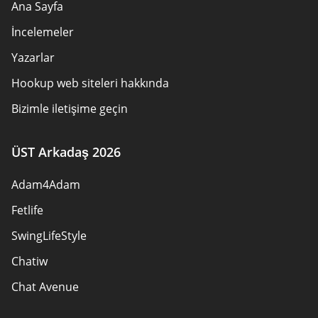
Ana Sayfa
İncelemeler
Yazarlar
Hookup web siteleri hakkında
Bizimle iletişime geçin
Güvenlik kuralları
ÜST Arkadaş 2026
Ortak olunmalı
Adam4Adam
Site Haritası
Fetlife
SwingLifeStyle
Chatiw
Chat Avenue
Mingle2