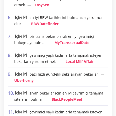
etmek
EasySex
en iyi BBW tarihlerini bulmanıza yardımcı
İÇİN İYİ
olur
BBWDatefinder
bir trans bekar olarak en iyi çevrimiçi
İÇİN İYİ
buluşmayı bulma
MyTranssexualDate
çevrimiçi yaşlı kadınlarla tanışmak isteyen
İÇİN İYİ
bekarlara yardım etmek
Local Milf Affair
bazı hızlı gündelik seks arayan bekarlar
İÇİN İYİ
Uberhorny
siyah bekarlar için en iyi çevrimiçi tanışma
İÇİN İYİ
sitelerini bulma
BlackPeopleMeet
çevrimiçi yaşlı kadınlarla tanışmak isteyen
İÇİN İYİ