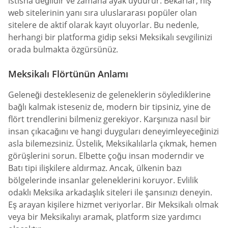
istisna değildir ve zamana ayak uydurur. Bekarlar, niş
web sitelerinin yanı sıra uluslararası popüler olan
sitelere de aktif olarak kayıt oluyorlar. Bu nedenle,
herhangi bir platforma gidip seksi Meksikalı sevgilinizi
orada bulmakta özgürsünüz.
Meksikalı Flörtünün Anlamı
Geleneği destekleseniz de geleneklerin söylediklerine
bağlı kalmak isteseniz de, modern bir tipsiniz, yine de
flört trendlerini bilmeniz gerekiyor. Karşınıza nasıl bir
insan çıkacağını ve hangi duyguları deneyimleyeceğinizi
asla bilemezsiniz. Üstelik, Meksikalılarla çıkmak, hemen
görüşlerini sorun. Elbette çoğu insan moderndir ve
Batı tipi ilişkilere aldırmaz. Ancak, ülkenin bazı
bölgelerinde insanlar geleneklerini koruyor. Evlilik
odaklı Meksika arkadaşlık siteleri ile şansınızı deneyin.
Eş arayan kişilere hizmet veriyorlar. Bir Meksikalı olmak
veya bir Meksikalıyı aramak, platform size yardımcı