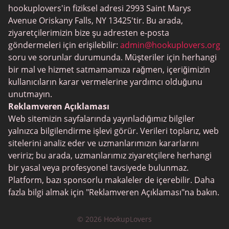
hookuplovers'in fiziksel adresi 2993 Saint Marys
Flingster
Avenue Oriskany Falls, NY 13425'tir. Bu arada,
BlackPeopleMeet
ziyaretçilerimizin bize şu adresten e-posta
göndermeleri için erişilebilir:
admin@hookuplovers.org
Wireclub
soru ve sorunlar durumunda. Müşteriler için herhangi
Feabie.com
bir mal ve hizmet satmamamıza rağmen, içeriğimizin
kullanıcıların karar vermelerine yardımcı olduğunu
Biggercity
unutmayın.
Fap CEO
Reklamveren Açıklaması
Web sitemizin sayfalarında yayınladığımız bilgiler
Shagle
yalnızca bilgilendirme işlevi görür. Verileri toplarız, web
Spdate
sitelerini analiz eder ve uzmanlarımızın kararlarını
veririz; bu arada, uzmanlarımız ziyaretçilere herhangi
eHarmony
bir yasal veya profesyonel tavsiyede bulunmaz.
LGBT Flört
Platform, bazı sponsorlu makaleler de içerebilir. Daha
fazla bilgi almak için "Reklamveren Açıklaması"na bakın.
Flört Uygulamaları
Arkadaşlık Siteleri
© 2026 HookupLovers