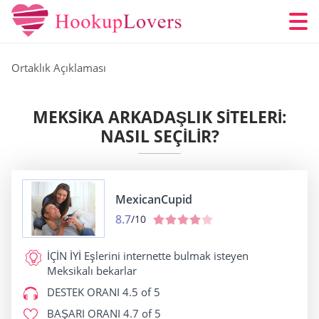
Ortaklık Açıklaması
MEKSIKA ARKADAŞLIK SITELERI:
NASIL SEÇILIR?
MexicanCupid
8.7
/10
İÇİN İYİ
Eşlerini internette bulmak isteyen
Meksikalı bekarlar
DESTEK ORANI
4.5 of 5
BAŞARI ORANI
4.7 of 5