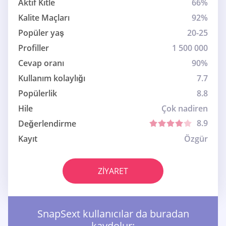
Aktif Kitle
66%
Kalite Maçları
92%
Popüler yaş
20-25
Profiller
1 500 000
Cevap oranı
90%
Kullanım kolaylığı
7.7
Popülerlik
8.8
Hile
Çok nadiren
8.9
Değerlendirme
Kayıt
Özgür
ZIYARET
SnapSext kullanıcılar da buradan
kaydolur: