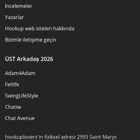
İncelemeler
Yazarlar
Hookup web siteleri hakkında
Bizimle iletişime geçin
Güvenlik kuralları
ÜST Arkadaş 2026
Ortak olunmalı
Adam4Adam
Site Haritası
Fetlife
SwingLifeStyle
Chatiw
Chat Avenue
Mingle2
hookuplovers'in fiziksel adresi 2993 Saint Marys