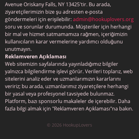
Flingster
Avenue Oriskany Falls, NY 13425'tir. Bu arada,
BlackPeopleMeet
ziyaretçilerimizin bize şu adresten e-posta
göndermeleri için erişilebilir:
admin@hookuplovers.org
Wireclub
soru ve sorunlar durumunda. Müşteriler için herhangi
Feabie.com
bir mal ve hizmet satmamamıza rağmen, içeriğimizin
kullanıcıların karar vermelerine yardımcı olduğunu
Biggercity
unutmayın.
Fap CEO
Reklamveren Açıklaması
Web sitemizin sayfalarında yayınladığımız bilgiler
Shagle
yalnızca bilgilendirme işlevi görür. Verileri toplarız, web
Spdate
sitelerini analiz eder ve uzmanlarımızın kararlarını
veririz; bu arada, uzmanlarımız ziyaretçilere herhangi
eHarmony
bir yasal veya profesyonel tavsiyede bulunmaz.
LGBT Flört
Platform, bazı sponsorlu makaleler de içerebilir. Daha
fazla bilgi almak için "Reklamveren Açıklaması"na bakın.
Flört Uygulamaları
Arkadaşlık Siteleri
© 2026 HookupLovers
Irklar arası Flört