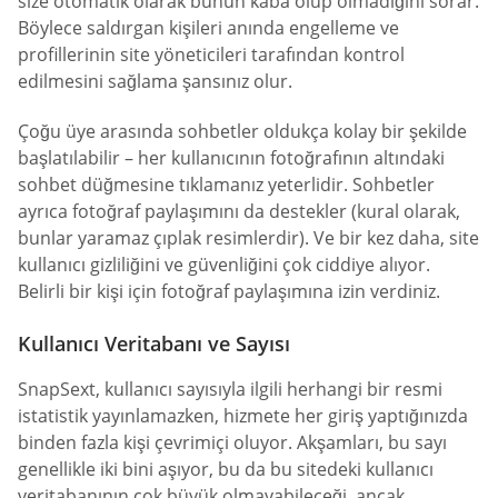
size otomatik olarak bunun kaba olup olmadığını sorar.
Böylece saldırgan kişileri anında engelleme ve
profillerinin site yöneticileri tarafından kontrol
edilmesini sağlama şansınız olur.
Çoğu üye arasında sohbetler oldukça kolay bir şekilde
başlatılabilir – her kullanıcının fotoğrafının altındaki
sohbet düğmesine tıklamanız yeterlidir. Sohbetler
ayrıca fotoğraf paylaşımını da destekler (kural olarak,
bunlar yaramaz çıplak resimlerdir). Ve bir kez daha, site
kullanıcı gizliliğini ve güvenliğini çok ciddiye alıyor.
Belirli bir kişi için fotoğraf paylaşımına izin verdiniz.
Kullanıcı Veritabanı ve Sayısı
SnapSext, kullanıcı sayısıyla ilgili herhangi bir resmi
istatistik yayınlamazken, hizmete her giriş yaptığınızda
binden fazla kişi çevrimiçi oluyor. Akşamları, bu sayı
genellikle iki bini aşıyor, bu da bu sitedeki kullanıcı
veritabanının çok büyük olmayabileceği, ancak