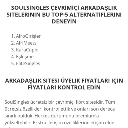
SOULSINGLES ÇEVRIMIÇI ARKADAŞLIK
SITELERININ BU TOP-5 ALTERNATIFLERINI
DENEYIN
AfroGirişler
AfriMeets
KaraCupid
Eşleşme
EliteSingles
ARKADAŞLIK SITESI ÜYELIK FIYATLARI İÇIN
FIYATLARI KONTROL EDIN
SoulSingles ücretsiz bir çevrimiçi flört sitesidir. Tüm
ücretsiz özellikleri kontrol ettik ve onları son derece
sınırlı bulduk. Herkes durumunu premium’a
yükseltebilir. Ekstra iletişim özelliklerine erişim elde