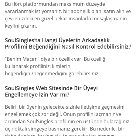
Bu flört platformundan maksimum düzeyde
yararlanmak istiyorsanız, bir abonelik planı satın alın ve
çevrenizdeki en güzel bekar insanlarla mesajlaşmanın
keyfini çıkarın.
SoulSingles’ta Hangi Üyelerin Arkadaşlık
Profilimi Beğendiğini Nasıl Kontrol Edebilirsiniz?
“Benim Maçım” diye bir özellik var. Bu özelliği
kullanarak profilinizi kimlerin
beğendiğini/beğenmediğini görebilirsiniz.
SoulSingles Web Sitesinde Bir Üyeyi
Engellemeye İzin Var mı?
Belirli bir üyenin gelecekte sizinle iletişime geçmesini
engellemek çok zor değil. Onun profilini açmanız ve
ardından SoulSingles profilinin en üstünde bulacağınız
üç noktalı simgeye basmanız gerekir. Bu nedenle, bir
dahaki sefere, bu üye sizi tekrar rahatsız etmeye