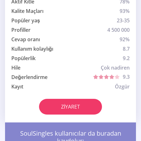
Aktif Kitle
78%
Kalite Maçları
93%
Popüler yaş
23-35
Profiller
4 500 000
Cevap oranı
92%
Kullanım kolaylığı
8.7
Popülerlik
9.2
Hile
Çok nadiren
9.3
Değerlendirme
Kayıt
Özgür
ZIYARET
SoulSingles kullanıcılar da buradan
kaydolur: