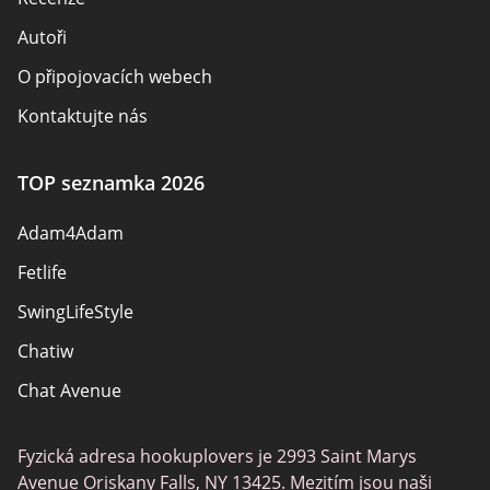
Autoři
O připojovacích webech
Kontaktujte nás
Bezpečnostní pravidla
TOP seznamka 2026
Se stát partnerem
Adam4Adam
Mapa stránek
Fetlife
SwingLifeStyle
Chatiw
Chat Avenue
Mingle2
Fyzická adresa hookuplovers je 2993 Saint Marys
Flingster
Avenue Oriskany Falls, NY 13425. Mezitím jsou naši