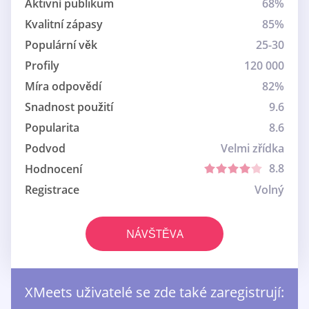
Aktivní publikum
68%
Kvalitní zápasy
85%
Populární věk
25-30
Profily
120 000
Míra odpovědí
82%
Snadnost použití
9.6
Popularita
8.6
Podvod
Velmi zřídka
8.8
Hodnocení
Registrace
Volný
NÁVŠTĚVA
XMeets uživatelé se zde také zaregistrují: