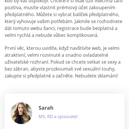
kdo by vás uspokojil. Chcete-li si však užít všechna tato
pozitiva, musíte vlastnit prémiový účet zakoupením
předplatného. Můžete si vybrat balíček předplatného,
který vyhovuje vašim potřebám. Jakmile se rozhodnete
dát tomuto webu šanci, registrace bude bezplatná a
velmi rychlá a nebude vůbec komplikovaná.
První věc, kterou uvidíte, když navštívíte web, je velmi
atraktivní, velmi rozvinuté a snadno ovladatelné
uživatelské rozhraní. Pokud se chcete setkat se sexy a
bez zábran, abyste prozkoumali své sexuální touhy,
zakupte si předplatné a začněte. Nebudete zklamáni!
Sarah
MS, RD a spisovatel