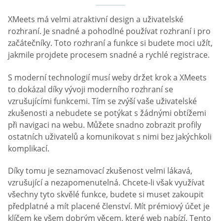
XMeets má velmi atraktivní design a uživatelské
rozhraní. Je snadné a pohodlné používat rozhraní i pro
začátečníky. Toto rozhraní a funkce si budete moci užít,
jakmile projdete procesem snadné a rychlé registrace.
S moderní technologií musí weby držet krok a XMeets
to dokázal díky vývoji moderního rozhraní se
vzrušujícími funkcemi. Tím se zvýší vaše uživatelské
zkušenosti a nebudete se potýkat s žádnými obtížemi
při navigaci na webu. Můžete snadno zobrazit profily
ostatních uživatelů a komunikovat s nimi bez jakýchkoli
komplikací.
Díky tomu je seznamovací zkušenost velmi lákavá,
vzrušující a nezapomenutelná. Chcete-li však využívat
všechny tyto skvělé funkce, budete si muset zakoupit
předplatné a mít placené členství. Mít prémiový účet je
klíčem ke všem dobrým věcem, které web nabízí. Tento