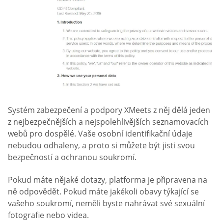
Systém zabezpečení a podpory XMeets z něj dělá jeden
z nejbezpečnějších a nejspolehlivějších seznamovacích
webů pro dospělé. Vaše osobní identifikační údaje
nebudou odhaleny, a proto si můžete být jisti svou
bezpečností a ochranou soukromí.
Pokud máte nějaké dotazy, platforma je připravena na
ně odpovědět. Pokud máte jakékoli obavy týkající se
vašeho soukromí, neměli byste nahrávat své sexuální
fotografie nebo videa.