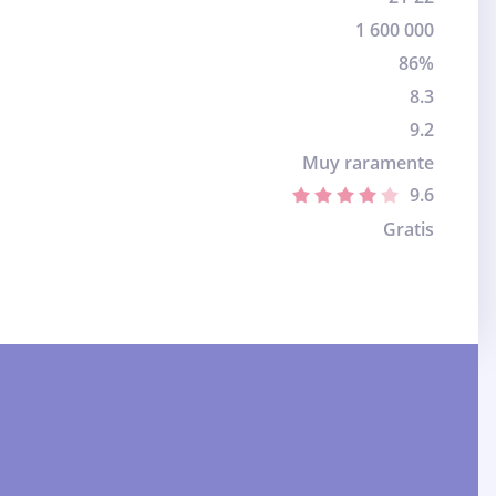
1 600 000
86%
8.3
9.2
Muy raramente
9.6
Gratis