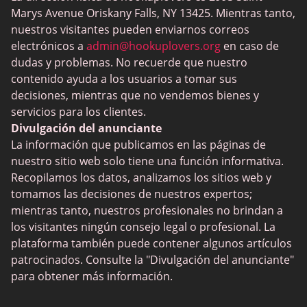
Flingster
Marys Avenue Oriskany Falls, NY 13425. Mientras tanto,
BlackPeopleMeet
nuestros visitantes pueden enviarnos correos
electrónicos a
admin@hookuplovers.org
en caso de
Wireclub
dudas y problemas. No recuerde que nuestro
Feabie.com
contenido ayuda a los usuarios a tomar sus
decisiones, mientras que no vendemos bienes y
Biggercity
servicios para los clientes.
Fap CEO
Divulgación del anunciante
La información que publicamos en las páginas de
Shagle
nuestro sitio web solo tiene una función informativa.
Spdate
Recopilamos los datos, analizamos los sitios web y
tomamos las decisiones de nuestros expertos;
eHarmony
mientras tanto, nuestros profesionales no brindan a
Citas LGBT
los visitantes ningún consejo legal o profesional. La
plataforma también puede contener algunos artículos
Aplicaciones de citas
patrocinados. Consulte la "Divulgación del anunciante"
Sitios de Citas
para obtener más información.
Citas interraciales