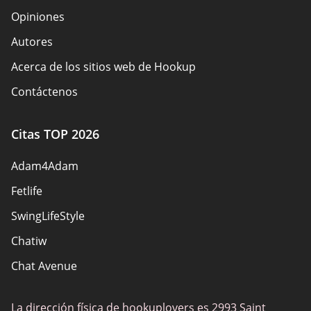
Opiniones
Autores
Acerca de los sitios web de Hookup
Contáctenos
Reglas de seguridad
Citas TOP 2026
Convertirse en socio
Adam4Adam
Mapa del sitio
Fetlife
SwingLifeStyle
Chatiw
Chat Avenue
Mingle2
La dirección física de hookuplovers es 2993 Saint