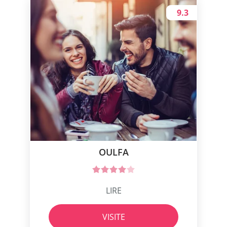
9.3
OULFA
LIRE
VISITE