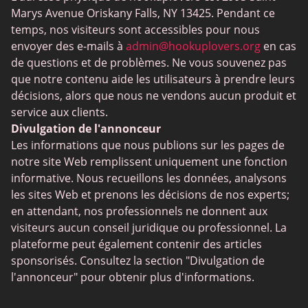
Flingster
Marys Avenue Oriskany Falls, NY 13425. Pendant ce
BlackPeopleMeet
temps, nos visiteurs sont accessibles pour nous
envoyer des e-mails à
admin@hookuplovers.org
en cas
Wireclub
de questions et de problèmes. Ne vous souvenez pas
Feabie.com
que notre contenu aide les utilisateurs à prendre leurs
décisions, alors que nous ne vendons aucun produit et
Biggercity
service aux clients.
Fap CEO
Divulgation de l'annonceur
Les informations que nous publions sur les pages de
Shagle
notre site Web remplissent uniquement une fonction
Spdate
informative. Nous recueillons les données, analysons
les sites Web et prenons les décisions de nos experts;
eHarmony
en attendant, nos professionnels ne donnent aux
Rencontres LGBT
visiteurs aucun conseil juridique ou professionnel. La
plateforme peut également contenir des articles
Applications de rencontre
sponsorisés. Consultez la section "Divulgation de
Sites de Rencontre
l'annonceur" pour obtenir plus d'informations.
Rencontres interraciales