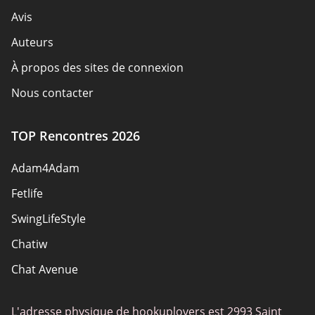
Avis
Auteurs
À propos des sites de connexion
Nous contacter
Règles de sécurité
TOP Rencontres 2026
Devenir partenaire
Adam4Adam
Plan du site
Fetlife
SwingLifeStyle
Chatiw
Chat Avenue
Mingle2
L'adresse physique de hookuplovers est 2993 Saint