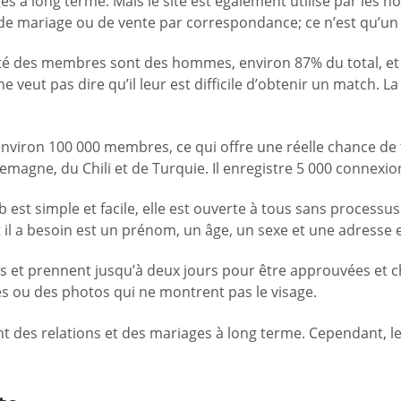
ages à long terme. Mais le site est également utilisé par l
de mariage ou de vente par correspondance; ce n’est qu’un 
ité des membres sont des hommes, environ 87% du total, et
veut pas dire qu’il leur est difficile d’obtenir un match. La
e environ 100 000 membres, ce qui offre une réelle chance de
lemagne, du Chili et de Turquie. Il enregistre 5 000 connexi
 est simple et facile, elle est ouverte à tous sans processus
t il a besoin est un prénom, un âge, un sexe et une adresse e
es et prennent jusqu’à deux jours pour être approuvées et 
es ou des photos qui ne montrent pas le visage.
s relations et des mariages à long terme. Cependant, le site