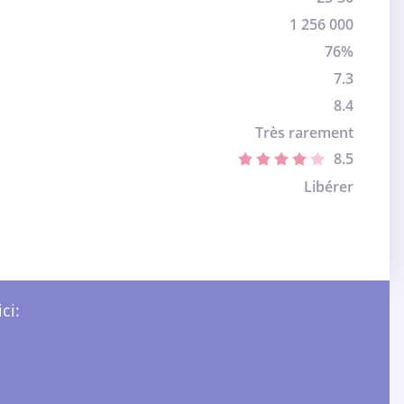
1 256 000
76%
7.3
8.4
Très rarement
8.5
Libérer
ci: