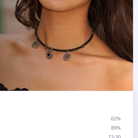
62%
89%
23-30