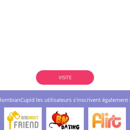
VISITE
lombianCupid les utilisateurs s'inscrivent également i