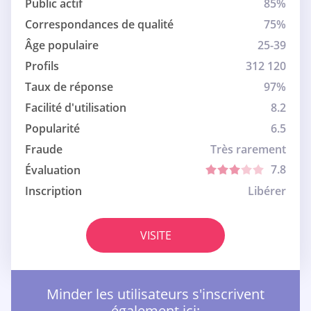
Public actif
85%
Correspondances de qualité
75%
Âge populaire
25-39
Profils
312 120
Taux de réponse
97%
Facilité d'utilisation
8.2
Popularité
6.5
Fraude
Très rarement
7.8
Évaluation
Inscription
Libérer
VISITE
Minder les utilisateurs s'inscrivent
également ici: