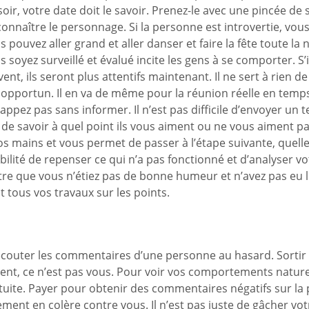
 soir, votre date doit le savoir. Prenez-le avec une pincée de 
connaître le personnage. Si la personne est introvertie, vo
pouvez aller grand et aller danser et faire la fête toute la n
ous soyez surveillé et évalué incite les gens à se comporter.
nt, ils seront plus attentifs maintenant. Il ne sert à rien d
pportun. Il en va de même pour la réunion réelle en temps 
appez pas sans informer. Il n’est pas difficile d’envoyer un 
de savoir à quel point ils vous aiment ou ne vous aiment pa
 vos mains et vous permet de passer à l’étape suivante, quell
ilité de repenser ce qui n’a pas fonctionné et d’analyser v
être que vous n’étiez pas de bonne humeur et n’avez pas eu le
t tous vos travaux sur les points.
couter les commentaires d’une personne au hasard. Sortir po
uent, ce n’est pas vous. Pour voir vos comportements naturel
tuite. Payer pour obtenir des commentaires négatifs sur la p
mplement en colère contre vous. Il n’est pas juste de gâcher 