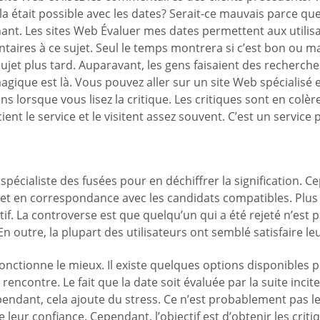
ela était possible avec les dates? Serait-ce mauvais parce q
nant. Les sites Web Évaluer mes dates permettent aux utilisat
aires à ce sujet. Seul le temps montrera si c’est bon ou mau
r sujet plus tard. Auparavant, les gens faisaient des recher
 magique est là. Vous pouvez aller sur un site Web spécialisé
 lorsque vous lisez la critique. Les critiques sont en colère 
ent le service et le visitent assez souvent. C’est un service
n spécialiste des fusées pour en déchiffrer la signification. C
met en correspondance avec les candidats compatibles. Plus ta
if. La controverse est que quelqu’un qui a été rejeté n’est p
En outre, la plupart des utilisateurs ont semblé satisfaire 
onctionne le mieux. Il existe quelques options disponibles p
ncontre. Le fait que la date soit évaluée par la suite incite 
pendant, cela ajoute du stress. Ce n’est probablement pas l
e leur confiance. Cependant, l’objectif est d’obtenir les crit