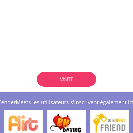
VISITE
TenderMeets les utilisateurs s'inscrivent également ici