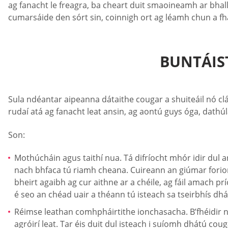
ag fanacht le freagra, ba cheart duit smaoineamh ar bhal
cumarsáide den sórt sin, coinnigh ort ag léamh chun a fh
BUNTÁIS
Sula ndéantar aipeanna dátaithe cougar a shuiteáil nó clár
rudaí atá ag fanacht leat ansin, ag aontú guys óga, dath
Son:
Mothúcháin agus taithí nua. Tá difríocht mhór idir dul ar
nach bhfaca tú riamh cheana. Cuireann an giúmar forioml
bheirt agaibh ag cur aithne ar a chéile, ag fáil amach 
é seo an chéad uair a théann tú isteach sa tseirbhís dhátú
Réimse leathan comhpháirtithe ionchasacha. B’fhéidir n
agróirí leat. Tar éis duit dul isteach i suíomh dhátú co