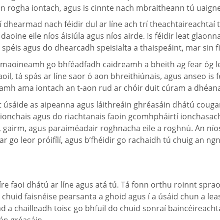
 tá an rogha iontach, agus is cinnte nach mbraitheann tú uai
hearmad nach féidir dul ar líne ach trí theachtaireachtaí 
oine eile níos áisiúla agus níos airde. Is féidir leat glaon
 spéis agus do dhearcadh speisialta a thaispeáint, mar sin fi
 smaoineamh go bhféadfadh caidreamh a bheith ag fear óg le 
l, tá spás ar líne saor ó aon bhreithiúnais, agus anseo is féi
theamh ama iontach an t-aon rud ar chóir duit cúram a dhéa
sáide as aipeanna agus láithreáin ghréasáin dhátú cougar,
 d’ionchais agus do riachtanais faoin gcomhpháirtí ionchasach
iún, gairm, agus paraiméadair roghnacha eile a roghnú. An nío
 go leor próifílí, agus b’fhéidir go rachaidh tú chuig an ngn
ríre faoi dhátú ar líne agus atá tú. Tá fonn orthu roinnt spra
huid faisnéise pearsanta a ghoid agus í a úsáid chun a leasa 
ad a chailleadh toisc go bhfuil do chuid sonraí baincéireach
án gréasáin.