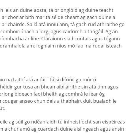
 leis an duine aosta, tá brionglóid ag duine teacht
 ar chor ar bith mar tá sé de cheart ag gach duine a
r chairde. Sa lá atá inniu ann, tá gach rud athraithe go
omhoiriúnach a lorg, agus caidrimh a thógáil. Ag an
níomhacha ar líne. Cláraíonn siad cuntais agus tógann
ná dramhaíola am: foghlaim níos mó faoi na rudaí isteach
a taithí atá ar fáil. Tá sí difriúil go mór ó
éidir gur tusa an bhean aibí áirithe sin atá tinn agus
 brionglóideach faoi bheith ag comhrá le fear óg
e cougar anseo chun deis a thabhairt duit bualadh le
út.
 eile ag súil go ndéanfaidh tú infheistíocht san eispéireas
t am a chur amú ag cuardach duine aislingeach agus ansin