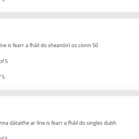
íne is fearr a fháil do sheanóirí os cionn 50
of 5
f 5
a dátaithe ar líne is fearr a fháil do singles dubh
of 5