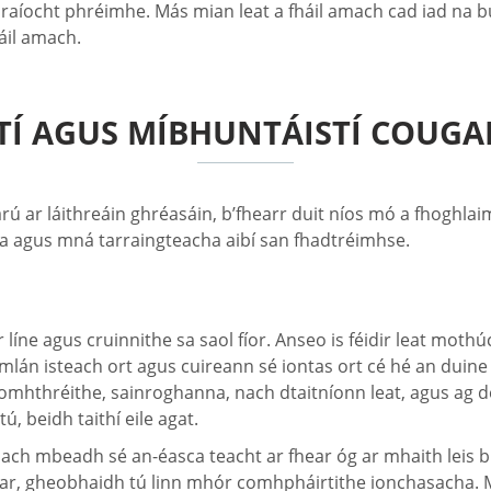
lraíocht phréimhe. Más mian leat a fháil amach cad iad na b
áil amach.
TÍ AGUS MÍBHUNTÁISTÍ COUGA
ú ar láithreáin ghréasáin, b’fhearr duit níos mó a fhoghlaim 
úla agus mná tarraingteacha aibí san fhadtréimhse.
 líne agus cruinnithe sa saol fíor. Anseo is féidir leat moth
án isteach ort agus cuireann sé iontas ort cé hé an duine s
príomhthréithe, sainroghanna, nach dtaitníonn leat, agus a
, beidh taithí eile agat.
ach mbeadh sé an-éasca teacht ar fhear óg ar mhaith leis bu
ugar, gheobhaidh tú linn mhór comhpháirtithe ionchasacha. Mu