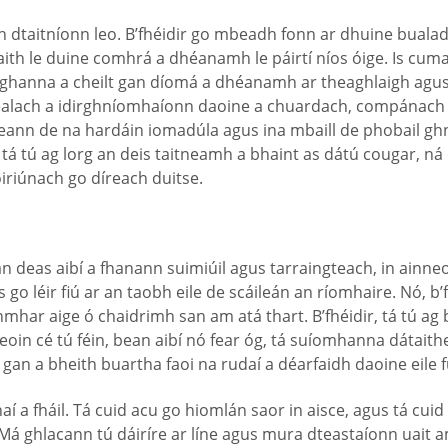
h dtaitníonn leo. B’fhéidir go mbeadh fonn ar dhuine bualadh
ith le duine comhrá a dhéanamh le páirtí níos óige. Is cuma
oghanna a cheilt gan díomá a dhéanamh ar theaghlaigh agus a
bealach a idirghníomhaíonn daoine a chuardach, compánach c
 ceann de na hardáin iomadúla agus ina mbaill de phobail gh
Má tá tú ag lorg an deis taitneamh a bhaint as dátú cougar, 
riúnach go díreach duitse.
eas aibí a fhanann suimiúil agus tarraingteach, in ainneoin n
 léir fiú ar an taobh eile de scáileán an ríomhaire. Nó, b’fh
anmhar aige ó chaidrimh san am atá thart. B’fhéidir, tá tú ag
oin cé tú féin, bean aibí nó fear óg, tá suíomhanna dátaith
gan a bheith buartha faoi na rudaí a déarfaidh daoine eile f
aí a fháil. Tá cuid acu go hiomlán saor in aisce, agus tá cuid
n. Má ghlacann tú dáiríre ar líne agus mura dteastaíonn uai