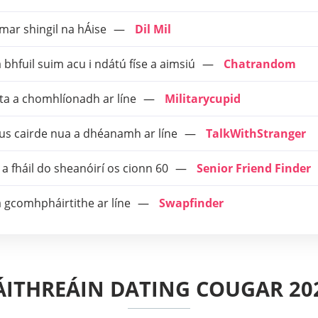
 mar shingil na hÁise
Dil Mil
 bhfuil suim acu i ndátú físe a aimsiú
Chatrandom
ata a chomhlíonadh ar líne
Militarycupid
gus cairde nua a dhéanamh ar líne
TalkWithStranger
e a fháil do sheanóirí os cionn 60
Senior Friend Finder
a gcomhpháirtithe ar líne
Swapfinder
ÁITHREÁIN DATING COUGAR 20