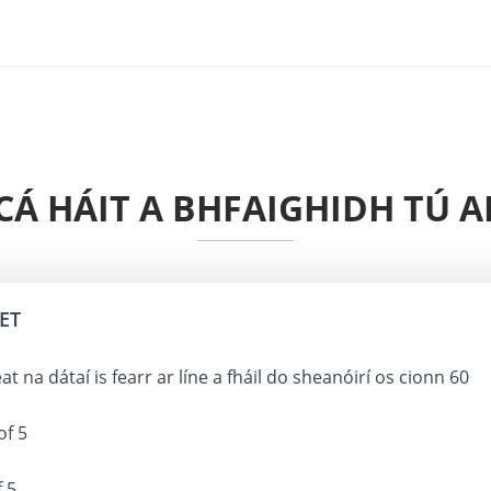
CÁ HÁIT A BHFAIGHIDH TÚ 
ET
t na dátaí is fearr ar líne a fháil do sheanóirí os cionn 60
of 5
f 5