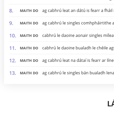
ag cabhrú leat an dátú is fearr a fháil
MAITH DO
ag cabhrú le singles comhpháirtithe a
MAITH DO
cabhrú le daoine aonair singles míle
MAITH DO
cabhrú le daoine bualadh le chéile a
MAITH DO
ag cabhrú leat na dátaí is fearr ar lín
MAITH DO
ag cabhrú le singles bán bualadh len
MAITH DO
L