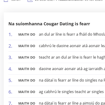
Na suíomhanna Cougar Dating is fearr
an dul ar líne is fearr a fháil do Mho
MAITH DO
cabhrú le daoine aonair atá aonair l
MAITH DO
teacht ar an dul ar líne is fearr le ha
MAITH DO
daoine aonair aonair atá ag iarraidh a
MAITH DO
na dátaí is fearr ar líne do singles na 
MAITH DO
ag cabhrú le singles teacht ar singles e
MAITH DO
na dátaí is fearr ar líne a aimsiú do 
MAITH DO