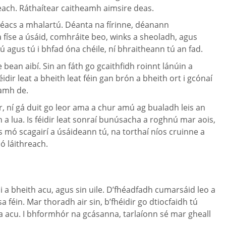
gneach. Ráthaítear caitheamh aimsire deas.
téacs a mhalartú. Déanta na fírinne, déanann
na físe a úsáid, comhráite beo, winks a sheoladh, agus
ú agus tú i bhfad óna chéile, ní bhraitheann tú an fad.
bean aibí. Sin an fáth go gcaithfidh roinnt lánúin a
dir leat a bheith leat féin gan brón a bheith ort i gcónaí
namh de.
 ní gá duit go leor ama a chur amú ag bualadh leis an
 a lua. Is féidir leat sonraí bunúsacha a roghnú mar aois,
s mó scagairí a úsáideann tú, na torthaí níos cruinne a
ó láithreach.
oi a bheith acu, agus sin uile. D’fhéadfadh cumarsáid leo a
féin. Mar thoradh air sin, b’fhéidir go dtiocfaidh tú
ta acu. I bhformhór na gcásanna, tarlaíonn sé mar gheall