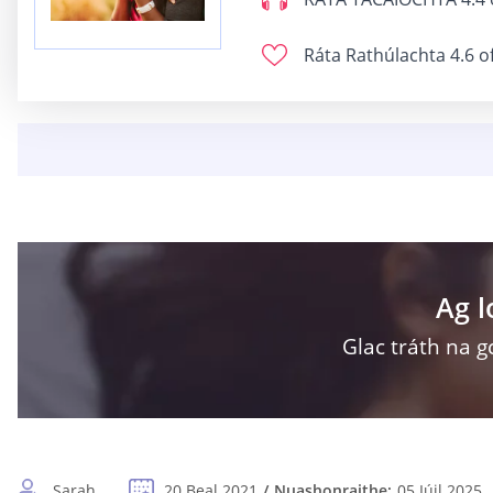
Ráta Rathúlachta
4.6 o
Ag 
Glac tráth na g
Sarah
20 Beal 2021
Nuashonraithe:
05 Iúil 2025