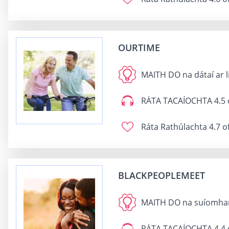
OURTIME
MAITH DO
na dátaí ar l
RÁTA TACAÍOCHTA
4.5 
Ráta Rathúlachta
4.7 o
BLACKPEOPLEMEET
MAITH DO
na suíomhann
RÁTA TACAÍOCHTA
4.4 