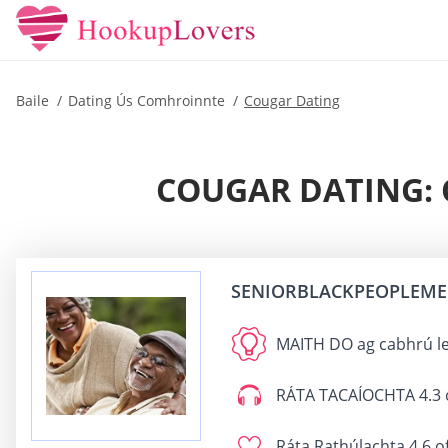
Baile
Dating Ús Comhroinnte
Cougar Dating
COUGAR DATING: 
SENIORBLACKPEOPLEME
MAITH DO
ag cabhrú lea
RÁTA TACAÍOCHTA
4.3 
Ráta Rathúlachta
4.6 o