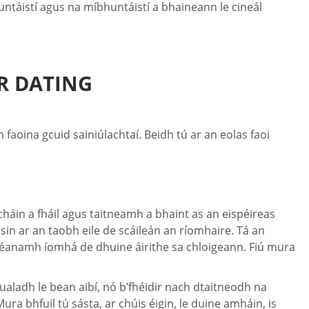
untáistí agus na míbhuntáistí a bhaineann le cineál
R DATING
faoina gcuid sainiúlachtaí. Beidh tú ar an eolas faoi
úcháin a fháil agus taitneamh a bhaint as an eispéireas
in ar an taobh eile de scáileán an ríomhaire. Tá an
g déanamh íomhá de dhuine áirithe sa chloigeann. Fiú mura
aladh le bean aibí, nó b’fhéidir nach dtaitneodh na
ra bhfuil tú sásta, ar chúis éigin, le duine amháin, is