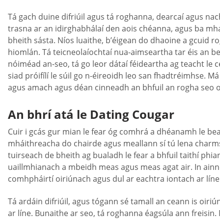
Tá gach duine difriúil agus tá roghanna, dearcaí agus nac
trasna ar an idirghabhálaí den aois chéanna, agus ba mha
bheith sásta. Níos luaithe, b’éigean do dhaoine a gcuid r
hiomlán. Tá teicneolaíochtaí nua-aimseartha tar éis an 
nóiméad an-seo, tá go leor dátaí féideartha ag teacht le
siad próifílí le súil go n-éireoidh leo san fhadtréimhse. 
agus amach agus déan cinneadh an bhfuil an rogha seo oi
An bhrí atá le Dating Cougar
Cuir i gcás gur mian le fear óg comhrá a dhéanamh le bean d
mháithreacha do chairde agus meallann sí tú lena charms go
tuirseach de bheith ag bualadh le fear a bhfuil taithí phi
uaillmhianach a mbeidh meas agus meas agat air. In ainne
comhpháirtí oiriúnach agus dul ar eachtra iontach ar líne 
Tá ardáin difriúil, agus tógann sé tamall an ceann is oiriún
ar líne. Bunaithe ar seo, tá roghanna éagsúla ann freisi