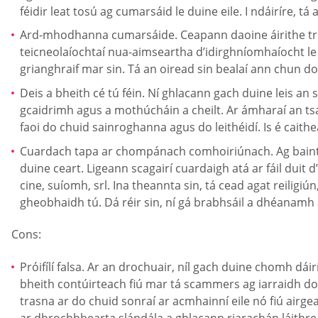
féidir leat tosú ag cumarsáid le duine eile. I ndáiríre,
Ard-mhodhanna cumarsáide. Ceapann daoine áirithe trí d
teicneolaíochtaí nua-aimseartha d’idirghníomhaíocht le da
grianghraif mar sin. Tá an oiread sin bealaí ann chun do
Deis a bheith cé tú féin. Ní ghlacann gach duine leis an
gcaidrimh agus a mothúcháin a cheilt. Ar ámharaí an tsaoi
faoi do chuid sainroghanna agus do leithéidí. Is é cai
Cuardach tapa ar chompánach comhoiriúnach. Ag baint ú
duine ceart. Ligeann scagairí cuardaigh atá ar fáil duit
cine, suíomh, srl. Ina theannta sin, tá cead agat reilig
gheobhaidh tú. Dá réir sin, ní gá brabhsáil a dhéanamh ar
Cons:
Próifílí falsa. Ar an drochuair, níl gach duine chomh dái
bheith contúirteach fiú mar tá scammers ag iarraidh do c
trasna ar do chuid sonraí ar acmhainní eile nó fiú airge
ar dhrochbhearta slándála a ghlacann riarachán láithre