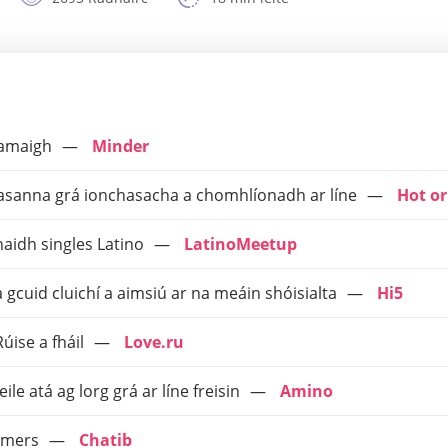
slamaigh
Minder
easanna grá ionchasacha a chomhlíonadh ar líne
Hot or
ghaidh singles Latino
LatinoMeetup
 gcuid cluichí a aimsiú ar na meáin shóisialta
Hi5
Rúise a fháil
Love.ru
ile atá ag lorg grá ar líne freisin
Amino
gamers
Chatib