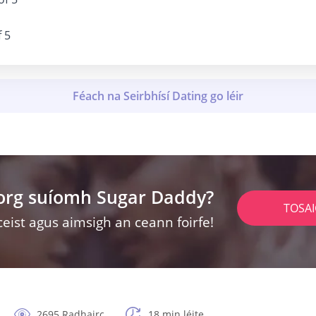
f 5
lorg suíomh Sugar Daddy?
TOSA
ceist agus aimsigh an ceann foirfe!
2695 Radhairc
18 min léite