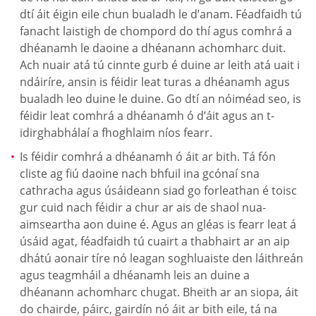
dtí áit éigin eile chun bualadh le d’anam. Féadfaidh tú
fanacht laistigh de chompord do thí agus comhrá a
dhéanamh le daoine a dhéanann achomharc duit.
Ach nuair atá tú cinnte gurb é duine ar leith atá uait i
ndáiríre, ansin is féidir leat turas a dhéanamh agus
bualadh leo duine le duine. Go dtí an nóiméad seo, is
féidir leat comhrá a dhéanamh ó d’áit agus an t-
idirghabhálaí a fhoghlaim níos fearr.
Is féidir comhrá a dhéanamh ó áit ar bith. Tá fón
cliste ag fiú daoine nach bhfuil ina gcónaí sna
cathracha agus úsáideann siad go forleathan é toisc
gur cuid nach féidir a chur ar ais de shaol nua-
aimseartha aon duine é. Agus an gléas is fearr leat á
úsáid agat, féadfaidh tú cuairt a thabhairt ar an aip
dhátú aonair tíre nó leagan soghluaiste den láithreán
agus teagmháil a dhéanamh leis an duine a
dhéanann achomharc chugat. Bheith ar an siopa, áit
do chairde, páirc, gairdín nó áit ar bith eile, tá na