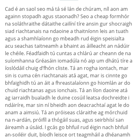
Cad é an saol seo má tá sé lán de chúram, níl aon am
againn stopadh agus staonadh? Seo a cheap formhór
na soláthraithe dátaithe cailíní tíre ansin gur shocraigh
siad riachtanais na ndaoine a thaitníonn leis an tuath
agus a shamhlaíonn go mbeadh rud éigin speisialta
acu seachas taitneamh a bhaint as áilleacht an nádúir
le chéile. Féadfaidh tú cuntas a chlárú ar cheann de na
suíomhanna Gréasáin iomadúla nó aip um dhátú tíre a
íoslódáil chuig d’fhón cliste. Tá an rogha iontach, mar
sin is cuma cén riachtanais atá agat, mar is cinnte go
bhfaighidh tú an áit a fhreastalaíonn go hiomlán ar do
chuid riachtanas agus ionchais. Tá an líon daoine atá
ag iarraidh bualadh le duine cosúil leatsa dochreidte i
ndáiríre, mar sin ní bheidh aon deacrachtaí agat le do
anam a aimsiú. Tá an próiseas cláraithe ag mórchuid
na n-ardán, próifíl a thógáil suas, agus seirbhísí san
áireamh a úsáid. I gcás go bhfuil rud éigin nach bhfuil
an-soiléir duit, bíodh leisce ort teagmháil a dhéanamh