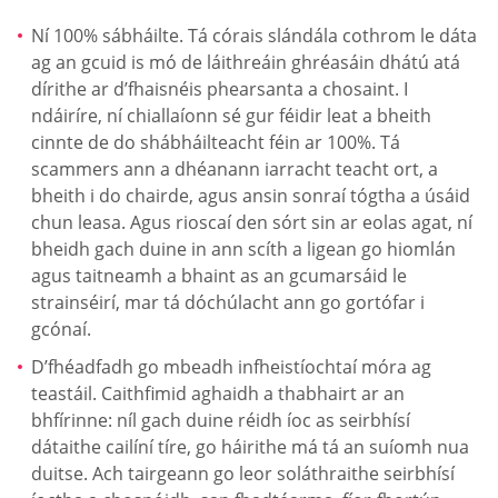
Ní 100% sábháilte. Tá córais slándála cothrom le dáta
ag an gcuid is mó de láithreáin ghréasáin dhátú atá
dírithe ar d’fhaisnéis phearsanta a chosaint. I
ndáiríre, ní chiallaíonn sé gur féidir leat a bheith
cinnte de do shábháilteacht féin ar 100%. Tá
scammers ann a dhéanann iarracht teacht ort, a
bheith i do chairde, agus ansin sonraí tógtha a úsáid
chun leasa. Agus rioscaí den sórt sin ar eolas agat, ní
bheidh gach duine in ann scíth a ligean go hiomlán
agus taitneamh a bhaint as an gcumarsáid le
strainséirí, mar tá dóchúlacht ann go gortófar i
gcónaí.
D’fhéadfadh go mbeadh infheistíochtaí móra ag
teastáil. Caithfimid aghaidh a thabhairt ar an
bhfírinne: níl gach duine réidh íoc as seirbhísí
dátaithe cailíní tíre, go háirithe má tá an suíomh nua
duitse. Ach tairgeann go leor soláthraithe seirbhísí