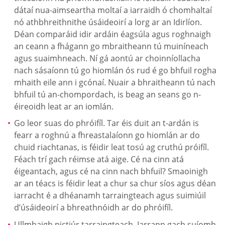
dátaí nua-aimseartha moltaí a iarraidh ó chomhaltaí
nó athbhreithnithe úsáideoirí a lorg ar an Idirlíon.
Déan comparáid idir ardáin éagsúla agus roghnaigh
an ceann a fhágann go mbraitheann tú muiníneach
agus suaimhneach. Ní gá aontú ar choinníollacha
nach sásaíonn tú go hiomlán ós rud é go bhfuil rogha
mhaith eile ann i gcónaí. Nuair a bhraitheann tú nach
bhfuil tú an-chompordach, is beag an seans go n-
éireoidh leat ar an iomlán.
Go leor suas do phróifíl. Tar éis duit an t-ardán is
fearr a roghnú a fhreastalaíonn go hiomlán ar do
chuid riachtanas, is féidir leat tosú ag cruthú próifíl.
Féach trí gach réimse atá aige. Cé na cinn atá
éigeantach, agus cé na cinn nach bhfuil? Smaoinigh
ar an téacs is féidir leat a chur sa chur síos agus déan
iarracht é a dhéanamh tarraingteach agus suimiúil
d’úsáideoirí a bhreathnóidh ar do phróifíl.
Ullmhaigh pictiúr tarraingteach. Iarrann gach suíomh