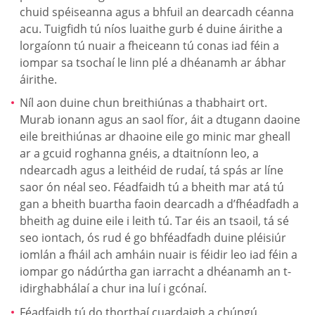
chuid spéiseanna agus a bhfuil an dearcadh céanna
acu. Tuigfidh tú níos luaithe gurb é duine áirithe a
lorgaíonn tú nuair a fheiceann tú conas iad féin a
iompar sa tsochaí le linn plé a dhéanamh ar ábhar
áirithe.
Níl aon duine chun breithiúnas a thabhairt ort.
Murab ionann agus an saol fíor, áit a dtugann daoine
eile breithiúnas ar dhaoine eile go minic mar gheall
ar a gcuid roghanna gnéis, a dtaitníonn leo, a
ndearcadh agus a leithéid de rudaí, tá spás ar líne
saor ón néal seo. Féadfaidh tú a bheith mar atá tú
gan a bheith buartha faoin dearcadh a d’fhéadfadh a
bheith ag duine eile i leith tú. Tar éis an tsaoil, tá sé
seo iontach, ós rud é go bhféadfadh duine pléisiúr
iomlán a fháil ach amháin nuair is féidir leo iad féin a
iompar go nádúrtha gan iarracht a dhéanamh an t-
idirghabhálaí a chur ina luí i gcónaí.
Féadfaidh tú do thorthaí cuardaigh a chúngú.