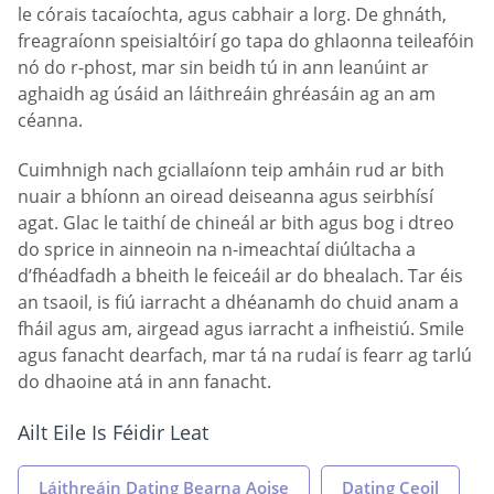
le córais tacaíochta, agus cabhair a lorg. De ghnáth,
freagraíonn speisialtóirí go tapa do ghlaonna teileafóin
nó do r-phost, mar sin beidh tú in ann leanúint ar
aghaidh ag úsáid an láithreáin ghréasáin ag an am
céanna.
Cuimhnigh nach gciallaíonn teip amháin rud ar bith
nuair a bhíonn an oiread deiseanna agus seirbhísí
agat. Glac le taithí de chineál ar bith agus bog i dtreo
do sprice in ainneoin na n-imeachtaí diúltacha a
d’fhéadfadh a bheith le feiceáil ar do bhealach. Tar éis
an tsaoil, is fiú iarracht a dhéanamh do chuid anam a
fháil agus am, airgead agus iarracht a infheistiú. Smile
agus fanacht dearfach, mar tá na rudaí is fearr ag tarlú
do dhaoine atá in ann fanacht.
Ailt Eile Is Féidir Leat
Láithreáin Dating Bearna Aoise
Dating Ceoil