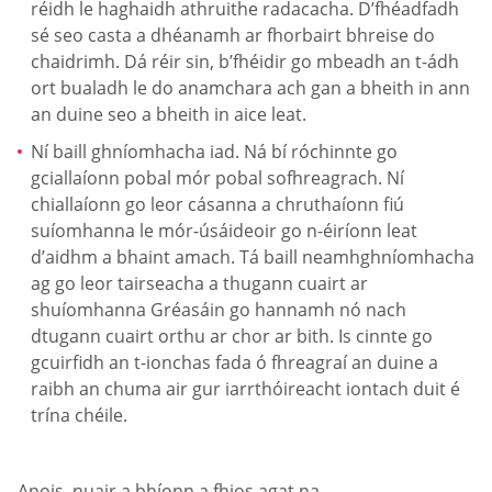
réidh le haghaidh athruithe radacacha. D’fhéadfadh
sé seo casta a dhéanamh ar fhorbairt bhreise do
chaidrimh. Dá réir sin, b’fhéidir go mbeadh an t-ádh
ort bualadh le do anamchara ach gan a bheith in ann
an duine seo a bheith in aice leat.
Ní baill ghníomhacha iad. Ná bí róchinnte go
gciallaíonn pobal mór pobal sofhreagrach. Ní
chiallaíonn go leor cásanna a chruthaíonn fiú
suíomhanna le mór-úsáideoir go n-éiríonn leat
d’aidhm a bhaint amach. Tá baill neamhghníomhacha
ag go leor tairseacha a thugann cuairt ar
shuíomhanna Gréasáin go hannamh nó nach
dtugann cuairt orthu ar chor ar bith. Is cinnte go
gcuirfidh an t-ionchas fada ó fhreagraí an duine a
raibh an chuma air gur iarrthóireacht iontach duit é
trína chéile.
Anois, nuair a bhíonn a fhios agat na