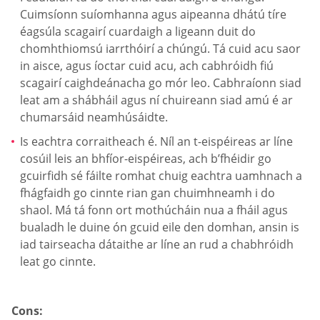
Cuimsíonn suíomhanna agus aipeanna dhátú tíre
éagsúla scagairí cuardaigh a ligeann duit do
chomhthiomsú iarrthóirí a chúngú. Tá cuid acu saor
in aisce, agus íoctar cuid acu, ach cabhróidh fiú
scagairí caighdeánacha go mór leo. Cabhraíonn siad
leat am a shábháil agus ní chuireann siad amú é ar
chumarsáid neamhúsáidte.
Is eachtra corraitheach é. Níl an t-eispéireas ar líne
cosúil leis an bhfíor-eispéireas, ach b’fhéidir go
gcuirfidh sé fáilte romhat chuig eachtra uamhnach a
fhágfaidh go cinnte rian gan chuimhneamh i do
shaol. Má tá fonn ort mothúcháin nua a fháil agus
bualadh le duine ón gcuid eile den domhan, ansin is
iad tairseacha dátaithe ar líne an rud a chabhróidh
leat go cinnte.
Cons: