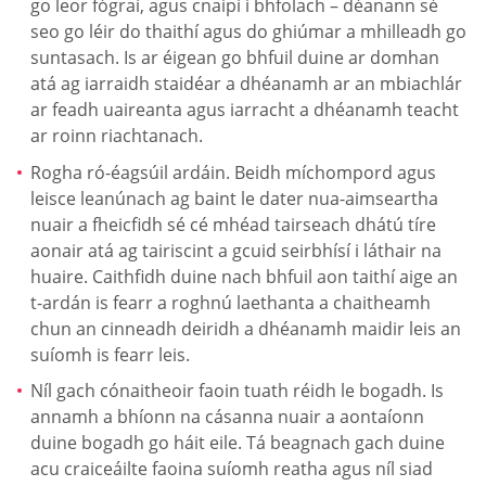
go leor fógraí, agus cnaipí i bhfolach – déanann sé
seo go léir do thaithí agus do ghiúmar a mhilleadh go
suntasach. Is ar éigean go bhfuil duine ar domhan
atá ag iarraidh staidéar a dhéanamh ar an mbiachlár
ar feadh uaireanta agus iarracht a dhéanamh teacht
ar roinn riachtanach.
Rogha ró-éagsúil ardáin. Beidh míchompord agus
leisce leanúnach ag baint le dater nua-aimseartha
nuair a fheicfidh sé cé mhéad tairseach dhátú tíre
aonair atá ag tairiscint a gcuid seirbhísí i láthair na
huaire. Caithfidh duine nach bhfuil aon taithí aige an
t-ardán is fearr a roghnú laethanta a chaitheamh
chun an cinneadh deiridh a dhéanamh maidir leis an
suíomh is fearr leis.
Níl gach cónaitheoir faoin tuath réidh le bogadh. Is
annamh a bhíonn na cásanna nuair a aontaíonn
duine bogadh go háit eile. Tá beagnach gach duine
acu craiceáilte faoina suíomh reatha agus níl siad