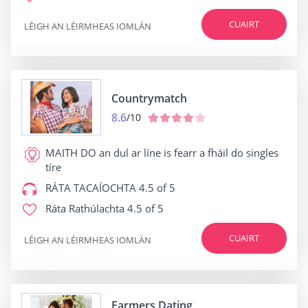
CUAIRT
LÉIGH AN LÉIRMHEAS IOMLÁN
Countrymatch
8.6
/10
MAITH DO
an dul ar líne is fearr a fháil do singles
tíre
RÁTA TACAÍOCHTA
4.5 of 5
Ráta Rathúlachta
4.5 of 5
CUAIRT
LÉIGH AN LÉIRMHEAS IOMLÁN
Farmers Dating