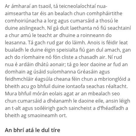
Ar ámharaí an tsaoil, tá teicneolaíochtaí nua-
aimseartha tar éis an bealach chun comhpháirtithe
comhoiriúnacha a lorg agus cumarsáid a thosú le
duine aislingeach. Ní gá duit laethanta nó fiú seachtainí
a chur amú le teacht ar dhuine a roinneann do
leasanna. Tá gach rud gar do láimh. Anois is féidir leat
bualadh le duine éigin speisialta fiú gan dul amach, gan
ach do ríomhaire nó fón cliste a chasadh air. Ní rud
nua é ardáin dhátú aonair; tá go leor daoine ar fud an
domhain ag úsáid suíomhanna Gréasáin agus
feidhmchláir éagsúla cheana féin chun a mbrionglóid a
bheith acu go bhfuil duine iontaofa seachas réaltacht.
Mura bhfuil mórán eolais agat ar an mbealach seo
chun cumarsáid a dhéanamh le daoine eile, ansin léigh
an t-alt agus soiléirigh gach saincheist a d’fhéadfadh a
bheith ag smaoineamh ort.
An bhrí atá le dul tíre