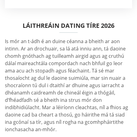
LÁITHREÁIN DATING TÍRE 2026
Is mór an t-ádh é an duine céanna a bheith ar aon
intinn. Ar an drochuair, sa lá atá inniu ann, tá daoine
chomh gnóthach ag tuilleamh airgid agus ag cruthú
dálaí maireachtála compordach nach bhfuil go leor
ama acu ach stopadh agus féachaint. Tá sé mar
thosaíocht ag dul le daoine suimiúla, mar sin nuair a
shocraíonn tú dul i dtaithí ar dhuine agus iarracht a
dhéanamh caidreamh de chineál éigin a thógáil,
d’fhéadfadh sé a bheith ina strus mór don
indibhidiúlacht. Mar a léiríonn cleachtas, níl a fhios ag
daoine cad ba cheart a thosú, go háirithe má tá siad
ina gcónaí sa tír, agus níl rogha na gcomhpháirtithe
ionchasacha an-mhór.