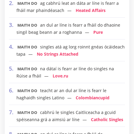
ag cabhrú leat an dáta ar líne is fearr a
MAITH DO
fháil mar phaindéasach
Heated Affairs
an dul ar líne is fearr a fháil do dhaoine
MAITH DO
singil beag beann ar a roghanna
Pure
singles atá ag lorg roinnt gnéas ócáideach
MAITH DO
tapa
No Strings Attached
na dátaí is fearr ar líne do singles na
MAITH DO
Rúise a fháil
Love.ru
teacht ar an dul ar líne is fearr le
MAITH DO
haghaidh singles Latino
Colombiancupid
cabhrú le singles Caitliceacha a gcuid
MAITH DO
spéiseanna grá a aimsiú ar líne
Catholic Singles