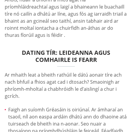
príomhláidreachtaí agus laigí a bhaineann le buachaill
tíre nó cailín a dhátú ar líne, agus fós ag iarraidh triail a
bhaint as an gcineál seo taithí, ansin tabhair aird ar
roinnt moltaí iontacha a chuirfidh an-áthas ar do
thuras fíorúil agus is féidir .
DATING TÍR: LEIDEANNA AGUS
COMHAIRLE IS FEARR
Ar mhaith leat a bheith rathúil le dátú aonair tíre ach
nach bhfuil a fhios agat cad i dtosach? Smaoinigh ar
phríomh-mholtaí a chabhróidh le d’aislingí a chur i
gcrích.
Faigh an suíomh Gréasáin is oiriúnaí. Ar ámharaí an
tsaoil, níl aon easpa ardáin dhátú ann do dhaoine atá
tuirseach de bheith ina n-aonar. Seo nuair a
thosaíonn na príomhdhúshláin le feiceáil. Féadfaidh