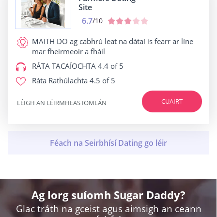
Site
6.7
/10
MAITH DO
ag cabhrú leat na dátaí is fearr ar líne
mar fheirmeoir a fháil
RÁTA TACAÍOCHTA
4.4 of 5
Ráta Rathúlachta
4.5 of 5
CUAIRT
LÉIGH AN LÉIRMHEAS IOMLÁN
Ag lorg suíomh Sugar Daddy?
Glac tráth na gceist agus aimsigh an ceann