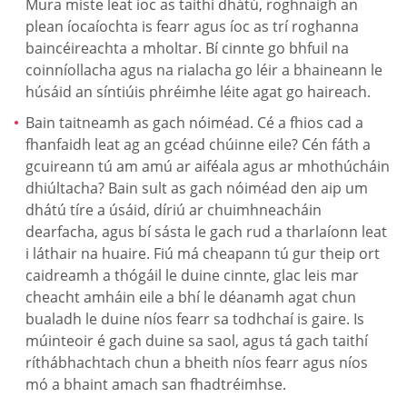
Mura miste leat íoc as taithí dhátú, roghnaigh an
plean íocaíochta is fearr agus íoc as trí roghanna
baincéireachta a mholtar. Bí cinnte go bhfuil na
coinníollacha agus na rialacha go léir a bhaineann le
húsáid an síntiúis phréimhe léite agat go haireach.
Bain taitneamh as gach nóiméad. Cé a fhios cad a
fhanfaidh leat ag an gcéad chúinne eile? Cén fáth a
gcuireann tú am amú ar aiféala agus ar mhothúcháin
dhiúltacha? Bain sult as gach nóiméad den aip um
dhátú tíre a úsáid, díriú ar chuimhneacháin
dearfacha, agus bí sásta le gach rud a tharlaíonn leat
i láthair na huaire. Fiú má cheapann tú gur theip ort
caidreamh a thógáil le duine cinnte, glac leis mar
cheacht amháin eile a bhí le déanamh agat chun
bualadh le duine níos fearr sa todhchaí is gaire. Is
múinteoir é gach duine sa saol, agus tá gach taithí
ríthábhachtach chun a bheith níos fearr agus níos
mó a bhaint amach san fhadtréimhse.