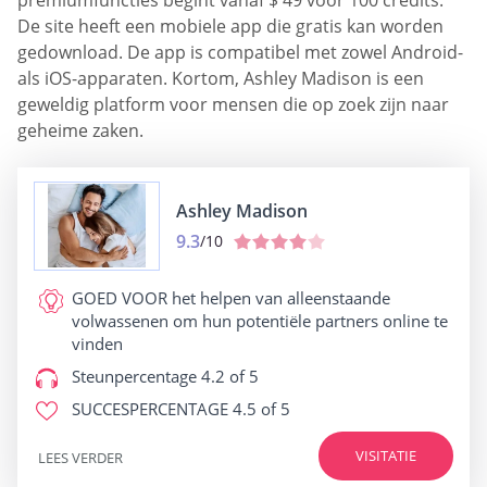
premiumfuncties begint vanaf $ 49 voor 100 credits.
De site heeft een mobiele app die gratis kan worden
gedownload. De app is compatibel met zowel Android-
als iOS-apparaten. Kortom, Ashley Madison is een
geweldig platform voor mensen die op zoek zijn naar
geheime zaken.
Ashley Madison
9.3
/10
GOED VOOR
het helpen van alleenstaande
volwassenen om hun potentiële partners online te
vinden
Steunpercentage
4.2 of 5
SUCCESPERCENTAGE
4.5 of 5
VISITATIE
LEES VERDER