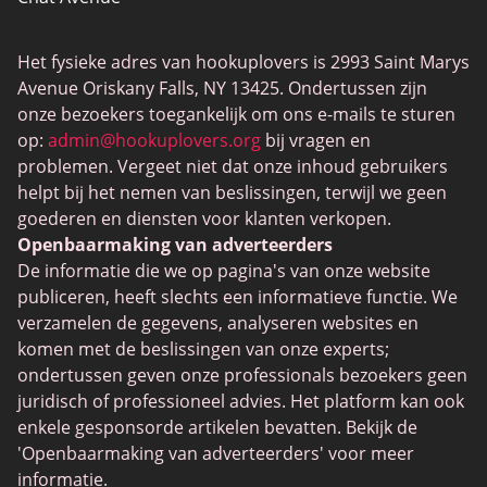
Mingle2
Het fysieke adres van hookuplovers is 2993 Saint Marys
Flingster
Avenue Oriskany Falls, NY 13425. Ondertussen zijn
BlackPeopleMeet
onze bezoekers toegankelijk om ons e-mails te sturen
op:
admin@hookuplovers.org
bij vragen en
Wireclub
problemen. Vergeet niet dat onze inhoud gebruikers
Feabie.com
helpt bij het nemen van beslissingen, terwijl we geen
goederen en diensten voor klanten verkopen.
Biggercity
Openbaarmaking van adverteerders
Fap CEO
De informatie die we op pagina's van onze website
publiceren, heeft slechts een informatieve functie. We
Shagle
verzamelen de gegevens, analyseren websites en
Spdate
komen met de beslissingen van onze experts;
ondertussen geven onze professionals bezoekers geen
eHarmony
juridisch of professioneel advies. Het platform kan ook
LGBT-daten
enkele gesponsorde artikelen bevatten. Bekijk de
'Openbaarmaking van adverteerders' voor meer
Dating-apps
informatie.