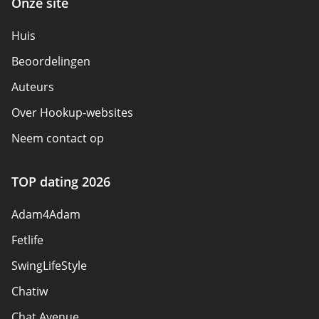
Onze site
Huis
Beoordelingen
Auteurs
Over Hookup-websites
Neem contact op
Veiligheidsregels
TOP dating 2026
Waarom partner worden
Adam4Adam
Sitemap
Fetlife
SwingLifeStyle
Chatiw
Chat Avenue