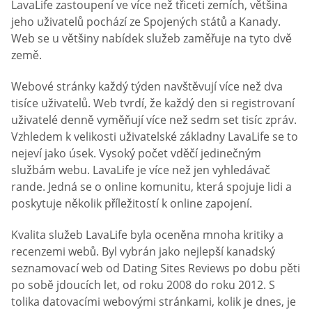
LavaLife zastoupení ve více než třiceti zemích, většina
jeho uživatelů pochází ze Spojených států a Kanady.
Web se u většiny nabídek služeb zaměřuje na tyto dvě
země.
Webové stránky každý týden navštěvují více než dva
tisíce uživatelů. Web tvrdí, že každý den si registrovaní
uživatelé denně vyměňují více než sedm set tisíc zpráv.
Vzhledem k velikosti uživatelské základny LavaLife se to
nejeví jako úsek. Vysoký počet vděčí jedinečným
službám webu. LavaLife je více než jen vyhledávač
rande. Jedná se o online komunitu, která spojuje lidi a
poskytuje několik příležitostí k online zapojení.
Kvalita služeb LavaLife byla oceněna mnoha kritiky a
recenzemi webů. Byl vybrán jako nejlepší kanadský
seznamovací web od Dating Sites Reviews po dobu pěti
po sobě jdoucích let, od roku 2008 do roku 2012. S
tolika datovacími webovými stránkami, kolik je dnes, je