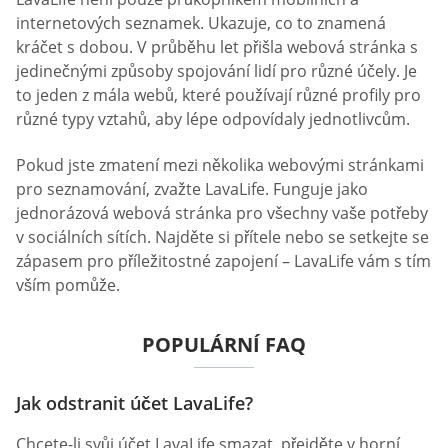
internetových seznamek. Ukazuje, co to znamená
kráčet s dobou. V průběhu let přišla webová stránka s
jedinečnými způsoby spojování lidí pro různé účely. Je
to jeden z mála webů, které používají různé profily pro
různé typy vztahů, aby lépe odpovídaly jednotlivcům.
Pokud jste zmatení mezi několika webovými stránkami
pro seznamování, zvažte LavaLife. Funguje jako
jednorázová webová stránka pro všechny vaše potřeby
v sociálních sítích. Najděte si přítele nebo se setkejte se
zápasem pro příležitostné zapojení – LavaLife vám s tím
vším pomůže.
POPULÁRNÍ FAQ
Jak odstranit účet LavaLife?
Chcete-li svůj účet LavaLife smazat, přejděte v horní