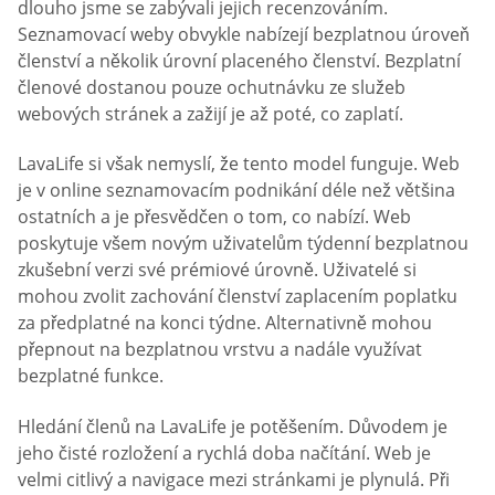
dlouho jsme se zabývali jejich recenzováním.
Seznamovací weby obvykle nabízejí bezplatnou úroveň
členství a několik úrovní placeného členství. Bezplatní
členové dostanou pouze ochutnávku ze služeb
webových stránek a zažijí je až poté, co zaplatí.
LavaLife si však nemyslí, že tento model funguje. Web
je v online seznamovacím podnikání déle než většina
ostatních a je přesvědčen o tom, co nabízí. Web
poskytuje všem novým uživatelům týdenní bezplatnou
zkušební verzi své prémiové úrovně. Uživatelé si
mohou zvolit zachování členství zaplacením poplatku
za předplatné na konci týdne. Alternativně mohou
přepnout na bezplatnou vrstvu a nadále využívat
bezplatné funkce.
Hledání členů na LavaLife je potěšením. Důvodem je
jeho čisté rozložení a rychlá doba načítání. Web je
velmi citlivý a navigace mezi stránkami je plynulá. Při