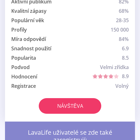
Aktivní publikum
82%
Kvalitní zápasy
68%
Populární věk
28-35
Profily
150 000
Míra odpovědí
84%
Snadnost použití
6.9
Popularita
8.5
Podvod
Velmi zřídka
8.9
Hodnocení
Registrace
Volný
NÁVŠTĚVA
LavaLife uživatelé se zde také
zaregistrují: