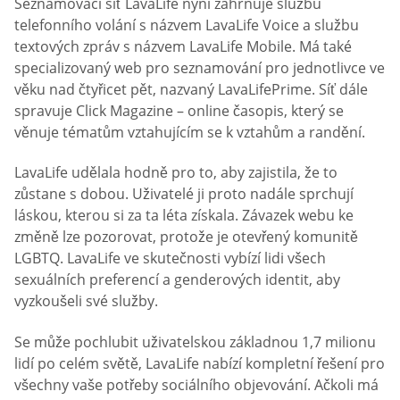
Seznamovací síť LavaLife nyní zahrnuje službu
telefonního volání s názvem LavaLife Voice a službu
textových zpráv s názvem LavaLife Mobile. Má také
specializovaný web pro seznamování pro jednotlivce ve
věku nad čtyřicet pět, nazvaný LavaLifePrime. Síť dále
spravuje Click Magazine – online časopis, který se
věnuje tématům vztahujícím se k vztahům a randění.
LavaLife udělala hodně pro to, aby zajistila, že to
zůstane s dobou. Uživatelé ji proto nadále sprchují
láskou, kterou si za ta léta získala. Závazek webu ke
změně lze pozorovat, protože je otevřený komunitě
LGBTQ. LavaLife ve skutečnosti vybízí lidi všech
sexuálních preferencí a genderových identit, aby
vyzkoušeli své služby.
Se může pochlubit uživatelskou základnou 1,7 milionu
lidí po celém světě, LavaLife nabízí kompletní řešení pro
všechny vaše potřeby sociálního objevování. Ačkoli má