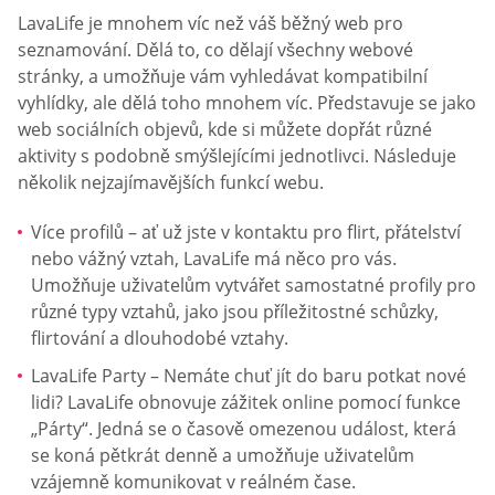
LavaLife je mnohem víc než váš běžný web pro
seznamování. Dělá to, co dělají všechny webové
stránky, a umožňuje vám vyhledávat kompatibilní
vyhlídky, ale dělá toho mnohem víc. Představuje se jako
web sociálních objevů, kde si můžete dopřát různé
aktivity s podobně smýšlejícími jednotlivci. Následuje
několik nejzajímavějších funkcí webu.
Více profilů – ať už jste v kontaktu pro flirt, přátelství
nebo vážný vztah, LavaLife má něco pro vás.
Umožňuje uživatelům vytvářet samostatné profily pro
různé typy vztahů, jako jsou příležitostné schůzky,
flirtování a dlouhodobé vztahy.
LavaLife Party – Nemáte chuť jít do baru potkat nové
lidi? LavaLife obnovuje zážitek online pomocí funkce
„Párty“. Jedná se o časově omezenou událost, která
se koná pětkrát denně a umožňuje uživatelům
vzájemně komunikovat v reálném čase.