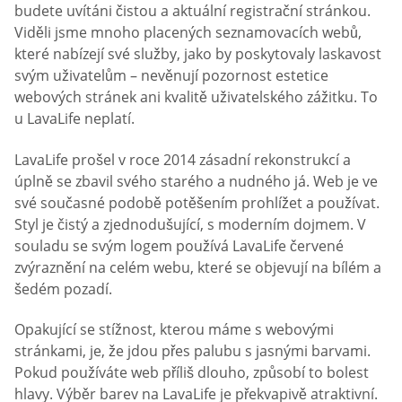
budete uvítáni čistou a aktuální registrační stránkou.
Viděli jsme mnoho placených seznamovacích webů,
které nabízejí své služby, jako by poskytovaly laskavost
svým uživatelům – nevěnují pozornost estetice
webových stránek ani kvalitě uživatelského zážitku. To
u LavaLife neplatí.
LavaLife prošel v roce 2014 zásadní rekonstrukcí a
úplně se zbavil svého starého a nudného já. Web je ve
své současné podobě potěšením prohlížet a používat.
Styl je čistý a zjednodušující, s moderním dojmem. V
souladu se svým logem používá LavaLife červené
zvýraznění na celém webu, které se objevují na bílém a
šedém pozadí.
Opakující se stížnost, kterou máme s webovými
stránkami, je, že jdou přes palubu s jasnými barvami.
Pokud používáte web příliš dlouho, způsobí to bolest
hlavy. Výběr barev na LavaLife je překvapivě atraktivní.