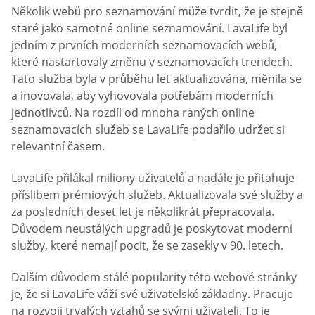
Několik webů pro seznamování může tvrdit, že je stejně
staré jako samotné online seznamování. LavaLife byl
jedním z prvních moderních seznamovacích webů,
které nastartovaly změnu v seznamovacích trendech.
Tato služba byla v průběhu let aktualizována, měnila se
a inovovala, aby vyhovovala potřebám moderních
jednotlivců. Na rozdíl od mnoha raných online
seznamovacích služeb se LavaLife podařilo udržet si
relevantní časem.
LavaLife přilákal miliony uživatelů a nadále je přitahuje
příslibem prémiových služeb. Aktualizovala své služby a
za posledních deset let je několikrát přepracovala.
Důvodem neustálých upgradů je poskytovat moderní
služby, které nemají pocit, že se zasekly v 90. letech.
Dalším důvodem stálé popularity této webové stránky
je, že si LavaLife váží své uživatelské základny. Pracuje
na rozvoji trvalých vztahů se svými uživateli. To je