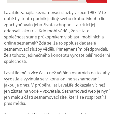
LavaLife zahájila seznamovací služby v roce 1987. V té
době byl tento podnik jediný svého druhu. Mnoho lidí
zpochybňovalo jeho životaschopnost a kritici jej
odepsali jako trik. Kdo mohl vědět, že se tato
společnost stane průkopníkem v oblasti mobilních a
online seznamek? Zdá se, že to spoluzakladatelé
seznamovací služby věděli. Přinejmenším předpovídali,
že z tohoto jedinečného konceptu vyroste pilíř moderní
společnosti.
LavaLife měla více času než většina ostatních na to, aby
vyrostla a vyvinula se v ikonu online seznamování,
jakou je dnes. V průběhu let LavaLife dokázala víc než
jen zůstat na vodě – vzkvétala. Seznamovací web je nyní
jen malou částí seznamovací sítě, která se rozprostírá
přes média.