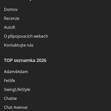
Domov
Recenze
Autoři
O připojovacích webech
Kontaktujte nás
Bezpečnostní pravidla
TOP seznamka 2026
Se stát partnerem
Adam4Adam
Mapa stránek
Fetlife
SwingLifeStyle
Chatiw
Chat Avenue