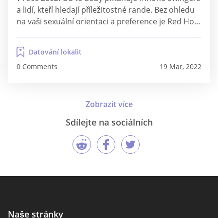
a lidí, kteří hledají příležitostné rande. Bez ohledu
na vaši sexuální orientaci a preference je Red Hot
Pie bezpečným místem - neexistuje žádná
diskriminace těchto a dalších obav. Ať už jste pár,
Datování lokalit
skupina nebo singl, web...
0 Comments
19 Mar, 2022
Sdílejte na sociálních
Naše stránky