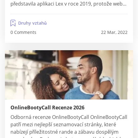
představila aplikaci Lex v roce 2019, protože web
přijímá poptávku po aplikaci. Zatímco Personals
neměl žádné fotografie, Lex kombinuje text i
Druhy vztahů
fotografie v matchmakingu. Proto si seznamovací
0 Comments
22 Mar, 2022
aplikace Lex klade za cíl propojit...
OnlineBootyCall Recenze 2026
Odborná recenze OnlineBootyCall OnlineBootyCall
patří mezi nejlepší seznamovací stránky, které
nabízejí příležitostné rande a zábavu dospělým