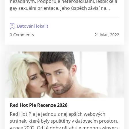
nezadaným. Podporuje heterosexuální, lesbické a
gay sexuální orientace. Jeho úspěch závisí na
pochodujících nadržených uživatelích, kteří se
zajímají o příležitostnou zábavu bez závazků.
Datování lokalit
Pokud projdete platformou, zjistíte, že lidé
0 Comments
21 Mar, 2022
nehledají vážné vztahy. OnlineBootyCall to také
podporuje, i když tyto informace nemusíte najít z
jiných...
Red Hot Pie Recenze 2026
Red Hot Pie je jednou z nejlepších webových
stránek, které byly spuštěny v datovacím prostoru
v roce 2002. Od té doby přitahuje mnoho swingers