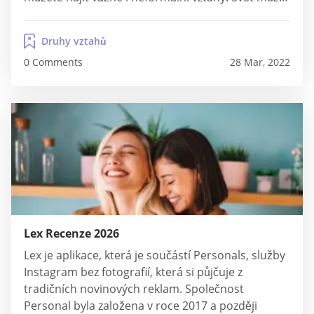
odsuzovat queer vztahy. Ale se spojovacími
stránkami, jako je Surge, si můžete být jisti, že
Druhy vztahů
prozkoumáte své sexuální fetiše, aniž byste...
0 Comments
28 Mar, 2022
Lex Recenze 2026
Lex je aplikace, která je součástí Personals, služby
Instagram bez fotografií, která si půjčuje z
tradičních novinových reklam. Společnost
Personal byla založena v roce 2017 a později