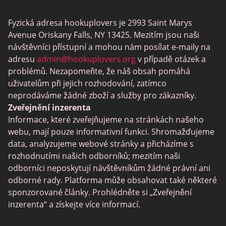
Mingle2
Fyzická adresa hookuplovers je 2993 Saint Marys
Flingster
Avenue Oriskany Falls, NY 13425. Mezitím jsou naši
BlackPeopleMeet
návštěvníci přístupní a mohou nám posílat e-maily na
adresu
admin@hookuplovers.org
v případě otázek a
Wireclub
problémů. Nezapomeňte, že náš obsah pomáhá
Feabie.com
uživatelům při jejich rozhodování, zatímco
neprodáváme žádné zboží a služby pro zákazníky.
Biggercity
Zveřejnění inzerenta
Fap CEO
Informace, které zveřejňujeme na stránkách našeho
webu, mají pouze informativní funkci. Shromažďujeme
Shagle
data, analyzujeme webové stránky a přicházíme s
Spdate
rozhodnutími našich odborníků; mezitím naši
odborníci neposkytují návštěvníkům žádné právní ani
eHarmony
odborné rady. Platforma může obsahovat také některé
LGBT seznamka
sponzorované články. Prohlédněte si „Zveřejnění
inzerenta“ a získejte více informací.
Seznamovací aplikace