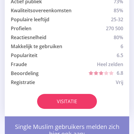
Actief publiek
73%
Kwaliteitsovereenkomsten
85%
Populaire leeftijd
25-32
Profielen
270 500
Reactiesnelheid
80%
Makkelijk te gebruiken
6
Populariteit
6.5
Fraude
Heel zelden
6.8
Beoordeling
Registratie
Vrij
VISITATIE
Single Muslim gebruikers melden zich
hier ook aan: