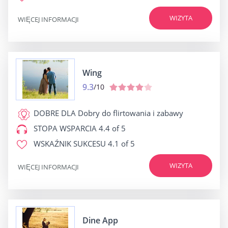
WIZYTA
WIĘCEJ INFORMACJI
Wing
9.3
/10
DOBRE DLA
Dobry do flirtowania i zabawy
STOPA WSPARCIA
4.4 of 5
WSKAŹNIK SUKCESU
4.1 of 5
WIZYTA
WIĘCEJ INFORMACJI
Dine App