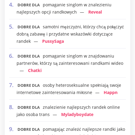
pomaganie singlom w znalezieniu
DOBRE DLA
najlepszych opcji randkowych
Reveal
samotni mężczyźni, którzy chcą połączyć
DOBRE DLA
dobrą zabawę i przydatne wskazówki dotyczące
randek
PussySaga
pomaganie singlom w znajdowaniu
DOBRE DLA
partnerów, którzy są zainteresowani randkami wideo
Chatki
osoby heteroseksualne spełniają swoje
DOBRE DLA
internetowe zainteresowania miłosne
Happn
znalezienie najlepszych randek online
DOBRE DLA
jako osoba trans
Myladyboydate
pomagając znaleźć najlepsze randki jako
DOBRE DLA