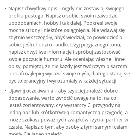
Napisz chwytliwy opis – nigdy nie zostawiaj swojego
profilu pustego. Napisz o sobie, swoim zawodzie,
upodobaniach, hobby i tak dalej. Podkreśl swoje
mocne strony i niektóre osiągnięcia. Nie wdawaj się
zbytnio w szczegóły, abyś wiedział, co powiedzieć o
sobie, jeśli chodzi o randki. Użyj przyjaznego tonu,
napisz chwytliwe informacje i spróbuj zastosować
swoje poczucie humoru. Ale oceniając własne i inne
opisy, pamiętaj, że nie każdy jest twórczym pisarzem i
potrafi najlepiej wyrazić swoje myśli, dlatego staraj się
być tolerancyjny i wyrozumiały w każdej sytuacji.
Ujawnij oczekiwania – aby szybciej znaleźć dobre
dopasowanie, warto zwrócić uwagę na to, na co
jesteś zorientowany, czy wystarczy Ci przygody na
jedną noc lub krótkotrwałą romantyczną przygodę, a
może szukasz poważnych związków i życia- partner w
czasie. Napisz o tym, aby osoby z tymi samymi celami
mogły Cię łatwo znaleźć.