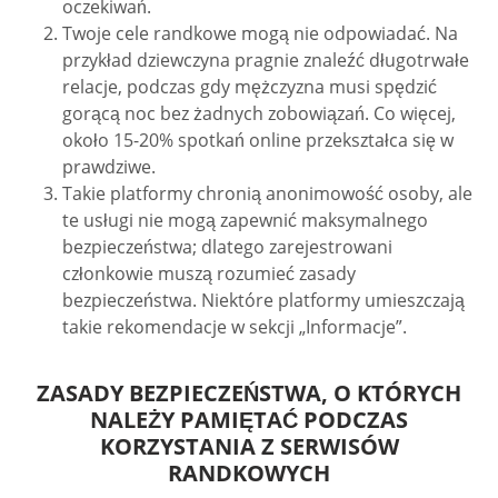
oczekiwań.
Twoje cele randkowe mogą nie odpowiadać. Na
przykład dziewczyna pragnie znaleźć długotrwałe
relacje, podczas gdy mężczyzna musi spędzić
gorącą noc bez żadnych zobowiązań. Co więcej,
około 15-20% spotkań online przekształca się w
prawdziwe.
Takie platformy chronią anonimowość osoby, ale
te usługi nie mogą zapewnić maksymalnego
bezpieczeństwa; dlatego zarejestrowani
członkowie muszą rozumieć zasady
bezpieczeństwa. Niektóre platformy umieszczają
takie rekomendacje w sekcji „Informacje”.
ZASADY BEZPIECZEŃSTWA, O KTÓRYCH
NALEŻY PAMIĘTAĆ PODCZAS
KORZYSTANIA Z SERWISÓW
RANDKOWYCH