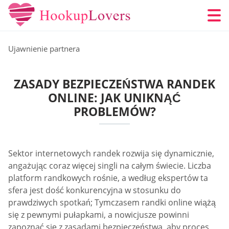
Ujawnienie partnera
ZASADY BEZPIECZEŃSTWA RANDEK
ONLINE: JAK UNIKNĄĆ
PROBLEMÓW?
Sektor internetowych randek rozwija się dynamicznie,
angażując coraz więcej singli na całym świecie. Liczba
platform randkowych rośnie, a według ekspertów ta
sfera jest dość konkurencyjna w stosunku do
prawdziwych spotkań; Tymczasem randki online wiążą
się z pewnymi pułapkami, a nowicjusze powinni
zapoznać się z zasadami bezpieczeństwa, aby proces