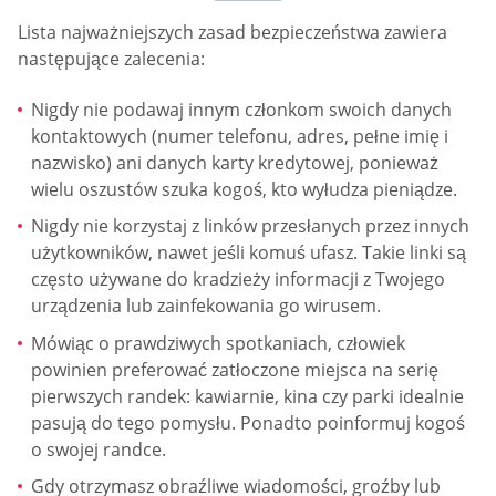
Lista najważniejszych zasad bezpieczeństwa zawiera
następujące zalecenia:
Nigdy nie podawaj innym członkom swoich danych
kontaktowych (numer telefonu, adres, pełne imię i
nazwisko) ani danych karty kredytowej, ponieważ
wielu oszustów szuka kogoś, kto wyłudza pieniądze.
Nigdy nie korzystaj z linków przesłanych przez innych
użytkowników, nawet jeśli komuś ufasz. Takie linki są
często używane do kradzieży informacji z Twojego
urządzenia lub zainfekowania go wirusem.
Mówiąc o prawdziwych spotkaniach, człowiek
powinien preferować zatłoczone miejsca na serię
pierwszych randek: kawiarnie, kina czy parki idealnie
pasują do tego pomysłu. Ponadto poinformuj kogoś
o swojej randce.
Gdy otrzymasz obraźliwe wiadomości, groźby lub