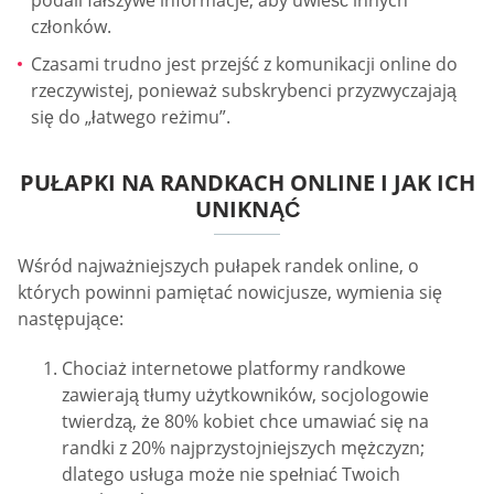
podali fałszywe informacje, aby uwieść innych
członków.
Czasami trudno jest przejść z komunikacji online do
rzeczywistej, ponieważ subskrybenci przyzwyczajają
się do „łatwego reżimu”.
PUŁAPKI NA RANDKACH ONLINE I JAK ICH
UNIKNĄĆ
Wśród najważniejszych pułapek randek online, o
których powinni pamiętać nowicjusze, wymienia się
następujące:
Chociaż internetowe platformy randkowe
zawierają tłumy użytkowników, socjologowie
twierdzą, że 80% kobiet chce umawiać się na
randki z 20% najprzystojniejszych mężczyzn;
dlatego usługa może nie spełniać Twoich