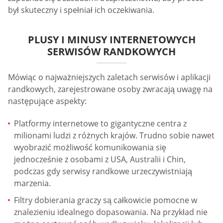
był skuteczny i spełniał ich oczekiwania.
PLUSY I MINUSY INTERNETOWYCH
SERWISÓW RANDKOWYCH
Mówiąc o najważniejszych zaletach serwisów i aplikacji
randkowych, zarejestrowane osoby zwracają uwagę na
następujące aspekty:
Platformy internetowe to gigantyczne centra z
milionami ludzi z różnych krajów. Trudno sobie nawet
wyobrazić możliwość komunikowania się
jednocześnie z osobami z USA, Australii i Chin,
podczas gdy serwisy randkowe urzeczywistniają
marzenia.
Filtry dobierania graczy są całkowicie pomocne w
znalezieniu idealnego dopasowania. Na przykład nie