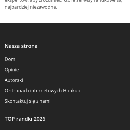
najbardziej niezawodne.
Nasza strona
Dom
Opinie
Autorski
O stronach internetowych Hookup
Skontaktuj się z nami
Zasady bezpieczeństwa
TOP randki 2026
Zostać partnerem