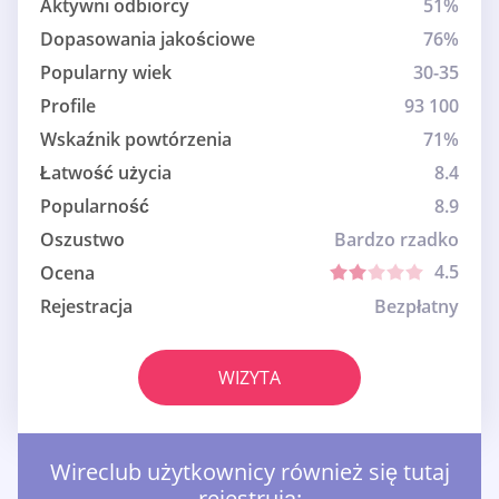
Aktywni odbiorcy
51%
Dopasowania jakościowe
76%
Popularny wiek
30-35
Profile
93 100
Wskaźnik powtórzenia
71%
Łatwość użycia
8.4
Popularność
8.9
Oszustwo
Bardzo rzadko
4.5
Ocena
Rejestracja
Bezpłatny
WIZYTA
Wireclub użytkownicy również się tutaj
rejestrują: