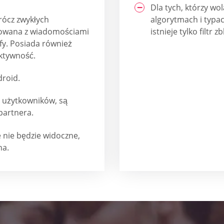
Dla tych, którzy 
rócz zwykłych
algorytmach i typa
growana z wiadomościami
istnieje tylko filtr z
fy. Posiada również
aktywność.
droid.
a użytkowników, są
partnera.
e nie będzie widoczne,
na.