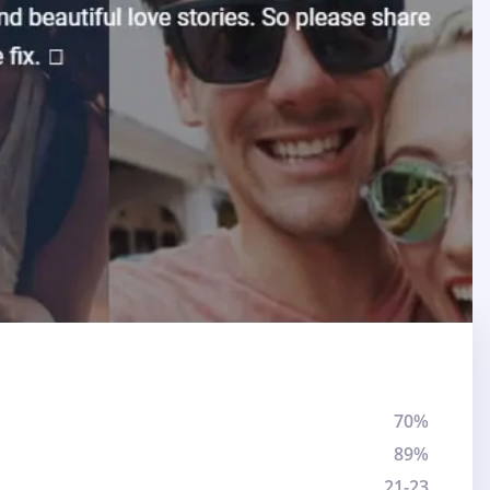
70%
89%
21-23