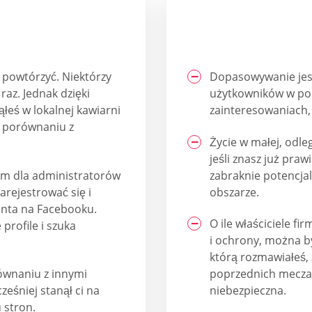
 powtórzyć. Niektórzy
Dopasowywanie jest
raz. Jednak dzięki
użytkowników w pob
łeś w lokalnej kawiarni
zainteresowaniach, 
w porównaniu z
Życie w małej, odle
jeśli znasz już praw
em dla administratorów
zabraknie potencjal
rejestrować się i
obszarze.
nta na Facebooku.
O ile właściciele f
 profile i szuka
i ochrony, można b
.
którą rozmawiałeś, 
ównaniu z innymi
poprzednich meczach
eśniej stanął ci na
niebezpieczna.
 stron.