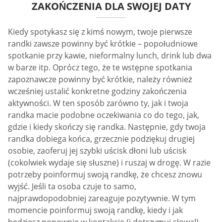
ZAKOŃCZENIA DLA SWOJEJ DATY
Kiedy spotykasz się z kimś nowym, twoje pierwsze
randki zawsze powinny być krótkie – popołudniowe
spotkanie przy kawie, nieformalny lunch, drink lub dwa
w barze itp. Oprócz tego, że te wstępne spotkania
zapoznawcze powinny być krótkie, należy również
wcześniej ustalić konkretne godziny zakończenia
aktywności. W ten sposób zarówno ty, jak i twoja
randka macie podobne oczekiwania co do tego, jak,
gdzie i kiedy skończy się randka. Następnie, gdy twoja
randka dobiega końca, grzecznie podziękuj drugiej
osobie, zaoferuj jej szybki uścisk dłoni lub uścisk
(cokolwiek wydaje się słuszne) i ruszaj w drogę. W razie
potrzeby poinformuj swoją randkę, że chcesz znowu
wyjść. Jeśli ta osoba czuje to samo,
najprawdopodobniej zareaguje pozytywnie. W tym
momencie poinformuj swoją randkę, kiedy i jak
będziesz ponownie w kontakcie (i dotrzymuj słowa!).