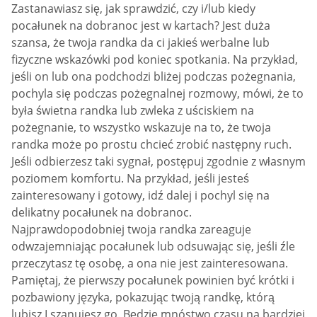
Zastanawiasz się, jak sprawdzić, czy i/lub kiedy
pocałunek na dobranoc jest w kartach? Jest duża
szansa, że twoja randka da ci jakieś werbalne lub
fizyczne wskazówki pod koniec spotkania. Na przykład,
jeśli on lub ona podchodzi bliżej podczas pożegnania,
pochyla się podczas pożegnalnej rozmowy, mówi, że to
była świetna randka lub zwleka z uściskiem na
pożegnanie, to wszystko wskazuje na to, że twoja
randka może po prostu chcieć zrobić następny ruch.
Jeśli odbierzesz taki sygnał, postępuj zgodnie z własnym
poziomem komfortu. Na przykład, jeśli jesteś
zainteresowany i gotowy, idź dalej i pochyl się na
delikatny pocałunek na dobranoc.
Najprawdopodobniej twoja randka zareaguje
odwzajemniając pocałunek lub odsuwając się, jeśli źle
przeczytasz tę osobę, a ona nie jest zainteresowana.
Pamiętaj, że pierwszy pocałunek powinien być krótki i
pozbawiony języka, pokazując twoją randkę, którą
lubisz I szanujesz go. Będzie mnóstwo czasu na bardziej