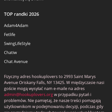
Zasady bezpieczeństwa
TOP randki 2026
Zostać partnerem
Adam4Adam
Mapa strony
Fetlife
SwingLifeStyle
Chatiw
Chat Avenue
Mingle2
Fizyczny adres hookuplovers to 2993 Saint Marys
Flingster
Avenue Oriskany Falls, NY 13425. W międzyczasie nasi
BlackPeopleMeet
goście mogą wysyłać nam e-maile na adres
admin@hookuplovers.org
w przypadku pytań i
Wireclub
problemów. Nie pamiętaj, że nasze treści pomagają
Feabie.com
użytkownikom w podejmowaniu decyzji, podczas gdy