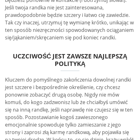
Jeśli twoja randka nie jest zainteresowana,
prawdopodobnie będzie szczery i łatwo cię zawiedzie.
Tak czy inaczej, utrzymuj tę wymianę krótko, unikając w
ten sposób niezręczności spowodowanych ociąganiem
się/jąkaniem/skręcaniem się pod koniec randki.
UCZCIWOŚĆ JEST ZAWSZE NAJLEPSZĄ
POLITYKĄ
Kluczem do pomyślnego zakończenia dowolnej randki
jest szczere i bezpośrednie określenie, czy chcesz
ponownie zobaczyć drugą osobę. Nigdy nie mów
komuś, do kogo zadzwonisz lub że chciałbyś umówić
się na inną randkę, jeśli naprawdę nie czujesz się w ten
sposób. Pozostawianie kogoś zawieszonego
emocjonalnie spowoduje tylko zamieszanie z jego
strony i zaprosi złą karmę randkową, aby pojawiła się
na twojej drodze. W końcu to, co się dzieje, krąży wokół.