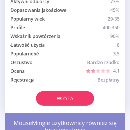
Aktywni odbiorcy
73%
Dopasowania jakościowe
45%
Popularny wiek
29-35
Profile
400 350
Wskaźnik powtórzenia
90%
Łatwość użycia
8
Popularność
3.5
Oszustwo
Bardzo rzadko
4.1
Ocena
Rejestracja
Bezpłatny
WIZYTA
MouseMingle użytkownicy również się
tutaj rejestrują: