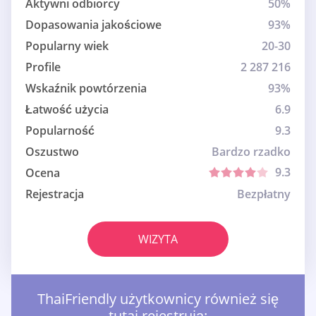
Aktywni odbiorcy
50%
Dopasowania jakościowe
93%
Popularny wiek
20-30
Profile
2 287 216
Wskaźnik powtórzenia
93%
Łatwość użycia
6.9
Popularność
9.3
Oszustwo
Bardzo rzadko
9.3
Ocena
Rejestracja
Bezpłatny
WIZYTA
ThaiFriendly użytkownicy również się
tutaj rejestrują: